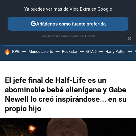
Ya puedes ver más de Vida Extra en Google
ANÁLISIS
GUÍAS Y TRUCOS
PC
SONY
NINTENDO
Añádenos como fuente preferida
Solo necesitas una cuenta de Google
×
HOY SE HABLA DE
RPG
Mundo abierto
Rockstar
GTA 6
Harry Potter
El jefe final de Half-Life es un
abominable bebé alienígena y Gabe
Newell lo creó inspirándose... en su
propio hijo