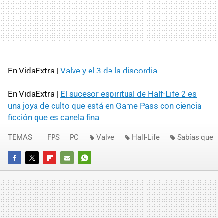
En VidaExtra |
Valve y el 3 de la discordia
En VidaExtra |
El sucesor espiritual de Half-Life 2 es
una joya de culto que está en Game Pass con ciencia
ficción que es canela fina
TEMAS
FPS
PC
Valve
Half-Life
Sabías que
FACEBOOK
TWITTER
FLIPBOARD
E-
WHATSAPP
MAIL