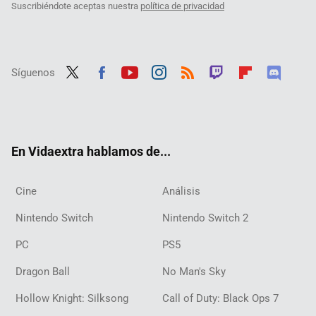
Suscribiéndote aceptas nuestra
política de privacidad
Síguenos
Twit
Fac
Yout
Inst
RSS
Twit
Flip
Disc
ter
ebo
ube
agra
ch
boar
ord
ok
m
d
En Vidaextra hablamos de...
Cine
Análisis
Nintendo Switch
Nintendo Switch 2
PC
PS5
Dragon Ball
No Man's Sky
Hollow Knight: Silksong
Call of Duty: Black Ops 7