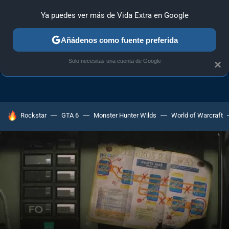
Ya puedes ver más de Vida Extra en Google
Añádenos como fuente preferida
TRUCOS PS4
TRUCOS PC
TRUCOS XBOX ONE
Solo necesitas una cuenta de Google
×
HOY SE HABLA DE
Rockstar
GTA 6
Monster Hunter Wilds
World of Warcraft