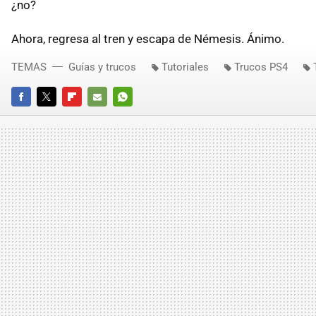
¿no?
Ahora, regresa al tren y escapa de Némesis. Ánimo.
TEMAS
Guías y trucos
Tutoriales
Trucos PS4
FACEBOOK
TWITTER
FLIPBOARD
E-
WHATSAPP
MAIL