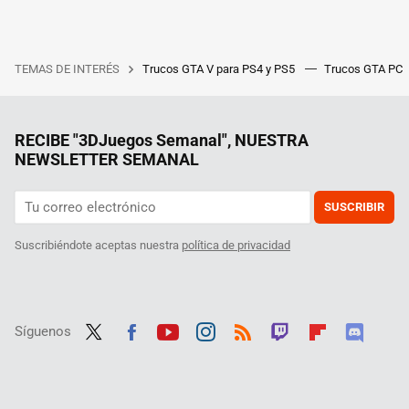
TEMAS DE INTERÉS
Trucos GTA V para PS4 y PS5
Trucos GTA PC
RECIBE "3DJuegos Semanal", NUESTRA
NEWSLETTER SEMANAL
SUSCRIBIR
Suscribiéndote aceptas nuestra
política de privacidad
Síguenos
Twit
Fac
Yout
Inst
RSS
Twit
Flip
Disc
ter
ebo
ube
agra
ch
boar
ord