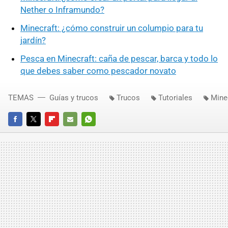
Nether o Inframundo?
Minecraft: ¿cómo construir un columpio para tu
jardín?
Pesca en Minecraft: caña de pescar, barca y todo lo
que debes saber como pescador novato
TEMAS
Guías y trucos
Trucos
Tutoriales
Mine
FACEBOOK
TWITTER
FLIPBOARD
E-
WHATSAPP
MAIL