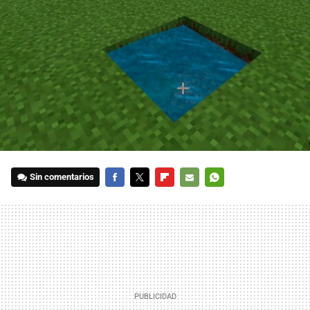
Sin comentarios
FACEBOOK
TWITTER
FLIPBOARD
E-
WHATSAPP
MAIL