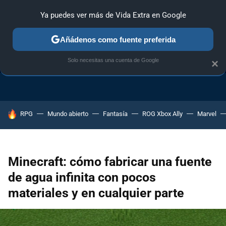
Ya puedes ver más de Vida Extra en Google
Añádenos como fuente preferida
TRUCOS PS4
TRUCOS PC
TRUCOS XBOX ONE
Solo necesitas una cuenta de Google
×
HOY SE HABLA DE
RPG
Mundo abierto
Fantasía
ROG Xbox Ally
Marvel
Minecraft: cómo fabricar una fuente
de agua infinita con pocos
materiales y en cualquier parte