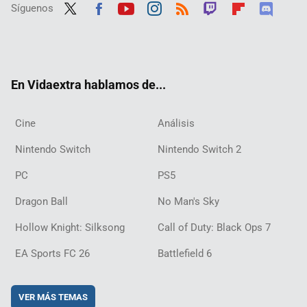
Síguenos
Twit
Fac
Yout
Inst
RSS
Twit
Flip
Disc
ter
ebo
ube
agra
ch
boar
ord
ok
m
d
En Vidaextra hablamos de...
Cine
Análisis
Nintendo Switch
Nintendo Switch 2
PC
PS5
Dragon Ball
No Man's Sky
Hollow Knight: Silksong
Call of Duty: Black Ops 7
EA Sports FC 26
Battlefield 6
VER MÁS TEMAS