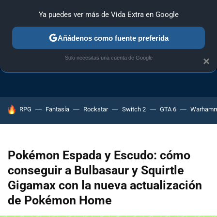
Ya puedes ver más de Vida Extra en Google
Añádenos como fuente preferida
TRUCOS PS4
TRUCOS PC
TRUCOS XBOX ONE
Solo necesitas una cuenta de Google
×
HOY SE HABLA DE
RPG
Fantasía
Rockstar
Switch 2
GTA 6
Warhamm
Pokémon Espada y Escudo: cómo
conseguir a Bulbasaur y Squirtle
Gigamax con la nueva actualización
de Pokémon Home