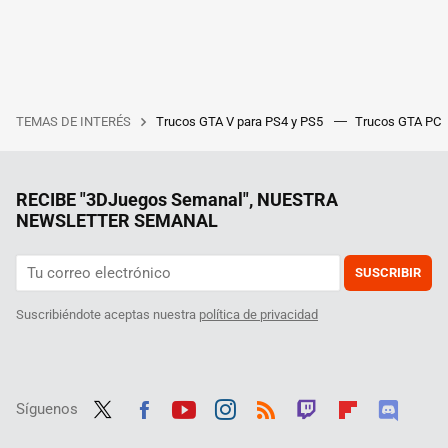
TEMAS DE INTERÉS
Trucos GTA V para PS4 y PS5
Trucos GTA PC
RECIBE "3DJuegos Semanal", NUESTRA
NEWSLETTER SEMANAL
SUSCRIBIR
Suscribiéndote aceptas nuestra
política de privacidad
Síguenos
Twit
Fac
Yout
Inst
RSS
Twit
Flip
Disc