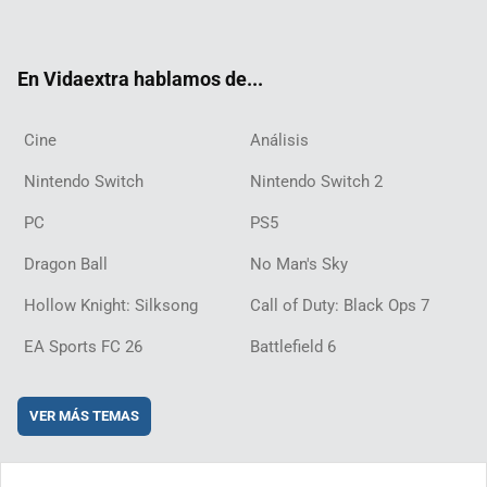
ter
ebo
ube
agra
ch
boar
ord
ok
m
d
En Vidaextra hablamos de...
Cine
Análisis
Nintendo Switch
Nintendo Switch 2
PC
PS5
Dragon Ball
No Man's Sky
Hollow Knight: Silksong
Call of Duty: Black Ops 7
EA Sports FC 26
Battlefield 6
VER MÁS TEMAS