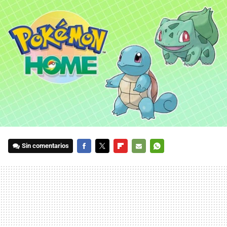
Sin comentarios
FACEBOOK
TWITTER
FLIPBOARD
E-
WHATSAPP
MAIL