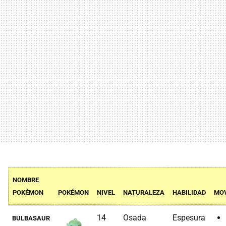
NOMBRE
POKÉMON
POKÉMON
NIVEL
NATURALEZA
HABILIDAD
MO
14
Osada
Espesura
BULBASAUR