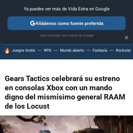
Ya puedes ver más de Vida Extra en Google
ANÁLISIS
GUÍAS Y TRUCOS
PC
SONY
NINTENDO
Añádenos como fuente preferida
Solo necesitas una cuenta de Google
×
HOY SE HABLA DE
Juegos Gratis
RPG
Mundo abierto
Fantasía
Rockstar
Gears Tactics celebrará su estreno
en consolas Xbox con un mando
digno del mismísimo general RAAM
de los Locust