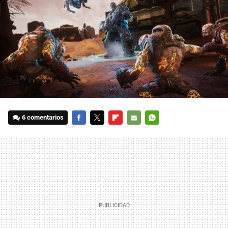
6 comentarios
FACEBOOK
TWITTER
FLIPBOARD
E-
WHATSAPP
MAIL