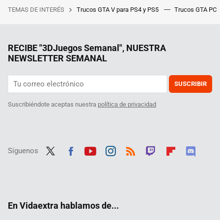
TEMAS DE INTERÉS
Trucos GTA V para PS4 y PS5
Trucos GTA PC
RECIBE "3DJuegos Semanal", NUESTRA
NEWSLETTER SEMANAL
SUSCRIBIR
Suscribiéndote aceptas nuestra
política de privacidad
Síguenos
Twit
Fac
Yout
Inst
RSS
Twit
Flip
Disc
ter
ebo
ube
agra
ch
boar
ord
ok
m
d
En Vidaextra hablamos de...