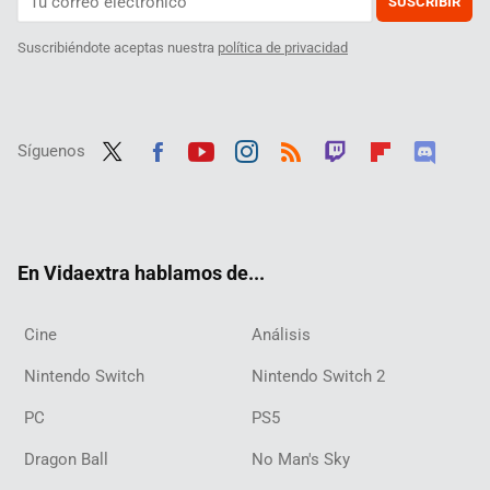
SUSCRIBIR
Suscribiéndote aceptas nuestra
política de privacidad
Síguenos
Twit
Fac
Yout
Inst
RSS
Twit
Flip
Disc
ter
ebo
ube
agra
ch
boar
ord
ok
m
d
En Vidaextra hablamos de...
Cine
Análisis
Nintendo Switch
Nintendo Switch 2
PC
PS5
Dragon Ball
No Man's Sky