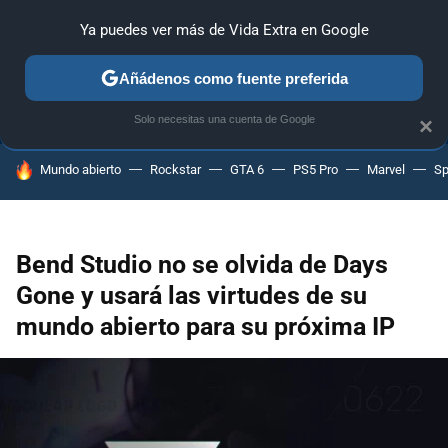
Ya puedes ver más de Vida Extra en Google
ANÁLISIS
GUÍAS Y TRUCOS
PC
SONY
NINTENDO
Añádenos como fuente preferida
Solo necesitas una cuenta de Google
×
HOY SE HABLA DE
Mundo abierto
Rockstar
GTA 6
PS5 Pro
Marvel
Sp
Bend Studio no se olvida de Days
Gone y usará las virtudes de su
mundo abierto para su próxima IP