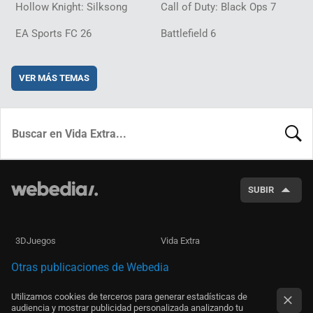
Hollow Knight: Silksong
Call of Duty: Black Ops 7
EA Sports FC 26
Battlefield 6
VER MÁS TEMAS
BUSCA
SUBIR
3DJuegos
Vida Extra
Otras publicaciones de Webedia
Utilizamos cookies de terceros para generar estadísticas de
audiencia y mostrar publicidad personalizada analizando tu