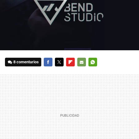
8 comentarios
FACEBOOK
TWITTER
FLIPBOARD
E-
WHATSAPP
MAIL