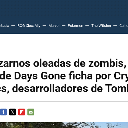
ntasía
ROG Xbox Ally
Marvel
Pokémon
The Witcher
Call 
zarnos oleadas de zombis, 
 de Days Gone ficha por Cr
s, desarrolladores de Tom
FACEBOOK
TWITTER
FLIPBOARD
E-
MAIL