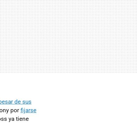
pesar de sus
Sony por
fijarse
oss ya tiene