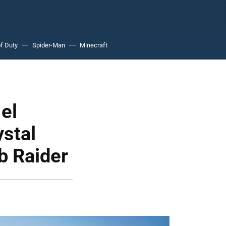
of Duty
Spider-Man
Minecraft
el
ystal
b Raider