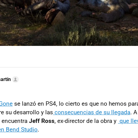
artín
 Gone
se lanzó en PS4, lo cierto es que no hemos para
e su desarrollo y las
consecuencias de su llegada
. A
e encuentra
Jeff Ross
, ex-director de la obra y
que lle
 en Bend Studio
.