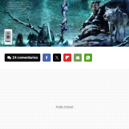
24 comentarios
FACEBOOK
TWITTER
FLIPBOARD
E-
WHATSAPP
MAIL