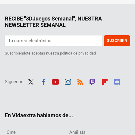
RECIBE "3DJuegos Semanal", NUESTRA
NEWSLETTER SEMANAL
SUSCRIBIR
Suscribiéndote aceptas nuestra
política de privacidad
Síguenos
Twit
Fac
Yout
Inst
RSS
Twit
Flip
Disc
ter
ebo
ube
agra
ch
boar
ord
ok
m
d
En Vidaextra hablamos de...
Cine
Análisis