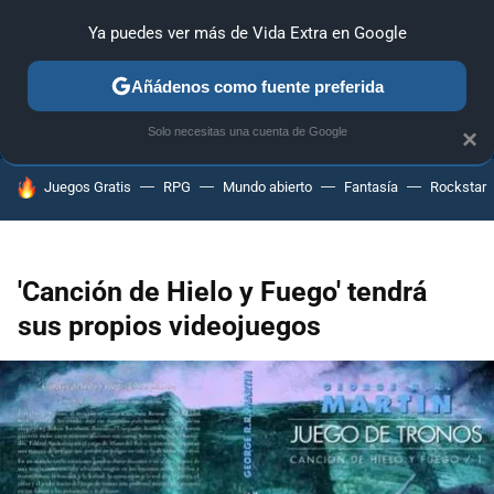
Ya puedes ver más de Vida Extra en Google
ANÁLISIS
GUÍAS Y TRUCOS
PC
SONY
NINTENDO
Añádenos como fuente preferida
Solo necesitas una cuenta de Google
×
HOY SE HABLA DE
Juegos Gratis
RPG
Mundo abierto
Fantasía
Rockstar
'Canción de Hielo y Fuego' tendrá
sus propios videojuegos