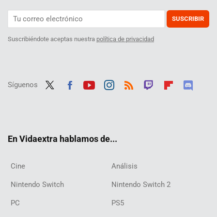
SUSCRIBIR
Suscribiéndote aceptas nuestra
política de privacidad
Síguenos
Twit
Fac
Yout
Inst
RSS
Twit
Flip
Disc
ter
ebo
ube
agra
ch
boar
ord
ok
m
d
En Vidaextra hablamos de...
Cine
Análisis
Nintendo Switch
Nintendo Switch 2
PC
PS5