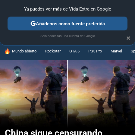
Ya puedes ver más de Vida Extra en Google
ANÁLISIS
GUÍAS Y TRUCOS
PC
SONY
NINTENDO
Añádenos como fuente preferida
Solo necesitas una cuenta de Google
×
HOY SE HABLA DE
Mundo abierto
Rockstar
GTA 6
PS5 Pro
Marvel
Sp
China sigue censurando