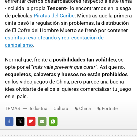
enfrentar ciertos desarrolladores respecto a este tema
-incluida la propia
Tencent
- lo encontramos en la saga
de películas
Piratas del Caribe
. Mientras que la primera
cinta pasó la regulación sin problemas, la distribución
de El Cofre del Hombre Muerto se frenó por contener
espíritus revoloteando y representación de
canibalismo
.
Normal que, frente a
posibilidades tan volátiles
, se
opte por el “
más vale prevenir que curar
”. Así que no,
esqueletos, calaveras y huesos no están prohibidos
en los videojuegos de China, pero parece una buena
idea olvidarte de ellos si quieres comercializar tu juego
en el país.
TEMAS
Industria
Cultura
China
Fortnite
FACEBOOK
TWITTER
FLIPBOARD
E-
WHATSAPP