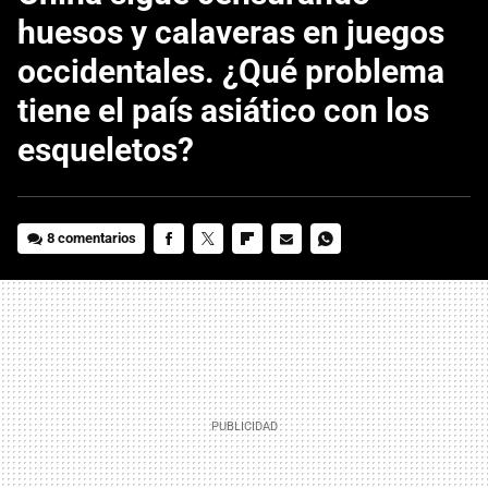
huesos y calaveras en juegos
occidentales. ¿Qué problema
tiene el país asiático con los
esqueletos?
8 comentarios
FACEBOOK
TWITTER
FLIPBOARD
E-
WHATSAPP
MAIL