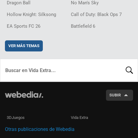
Dragon Ball
No Man's Sky
Hollow Knight: Silksong
Call of Duty: Black Ops 7
EA Sports FC 26
Battlefield 6
VER MÁS TEMAS
BUSCA
SUBIR
3DJuegos
Vida Extra
Otras publicaciones de Webedia