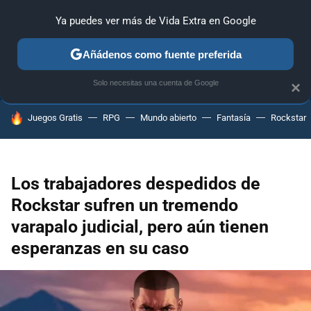
Ya puedes ver más de Vida Extra en Google
ANÁLISIS
GUÍAS Y TRUCOS
PC
SONY
NINTENDO
Añádenos como fuente preferida
Solo necesitas una cuenta de Google
×
HOY SE HABLA DE
Juegos Gratis
RPG
Mundo abierto
Fantasía
Rockstar
Los trabajadores despedidos de
Rockstar sufren un tremendo
varapalo judicial, pero aún tienen
esperanzas en su caso