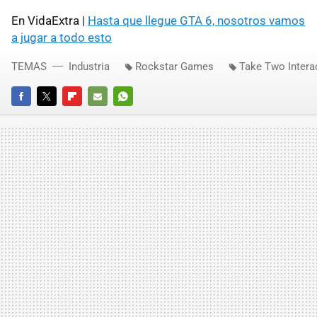
En VidaExtra |
Hasta que llegue GTA 6, nosotros vamos
a jugar a todo esto
TEMAS
Industria
Rockstar Games
Take Two Intera
FACEBOOK
TWITTER
FLIPBOARD
E-
WHATSAPP
MAIL