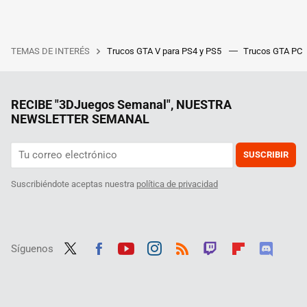
TEMAS DE INTERÉS
Trucos GTA V para PS4 y PS5
Trucos GTA PC
RECIBE "3DJuegos Semanal", NUESTRA
NEWSLETTER SEMANAL
SUSCRIBIR
Suscribiéndote aceptas nuestra
política de privacidad
Síguenos
Twit
Fac
Yout
Inst
RSS
Twit
Flip
Disc
ter
ebo
ube
agra
ch
boar
ord