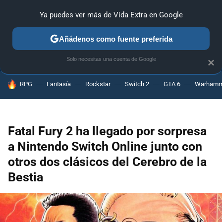
Ya puedes ver más de Vida Extra en Google
ANÁLISIS
GUÍAS Y TRUCOS
PC
SONY
NINTENDO
Añádenos como fuente preferida
Solo necesitas una cuenta de Google
×
HOY SE HABLA DE
RPG
Fantasía
Rockstar
Switch 2
GTA 6
Warhamm
Fatal Fury 2 ha llegado por sorpresa
a Nintendo Switch Online junto con
otros dos clásicos del Cerebro de la
Bestia