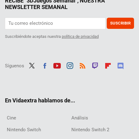
RECIBE "3DJuegos Semanal", NUESTRA
NEWSLETTER SEMANAL
SUSCRIBIR
Suscribiéndote aceptas nuestra
política de privacidad
Síguenos
Twit
Fac
Yout
Inst
RSS
Twit
Flip
Disc
ter
ebo
ube
agra
ch
boar
ord
ok
m
d
En Vidaextra hablamos de...
Cine
Análisis
Nintendo Switch
Nintendo Switch 2