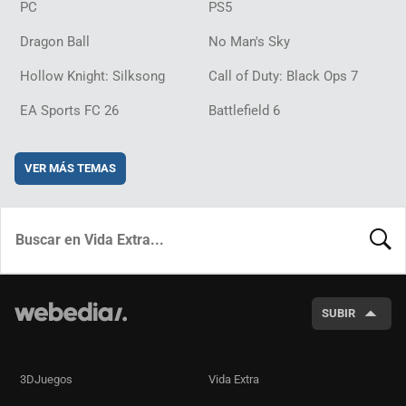
PC
PS5
Dragon Ball
No Man's Sky
Hollow Knight: Silksong
Call of Duty: Black Ops 7
EA Sports FC 26
Battlefield 6
VER MÁS TEMAS
BUSCA
SUBIR
3DJuegos
Vida Extra