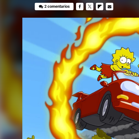
2 comentarios
FACEBOOK
TWITTER
FLIPBOARD
E-
MAIL