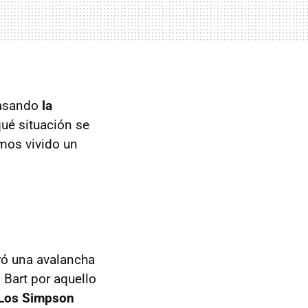
pasando
la
qué situación se
mos vivido un
eró una avalancha
 Bart por aquello
Los Simpson