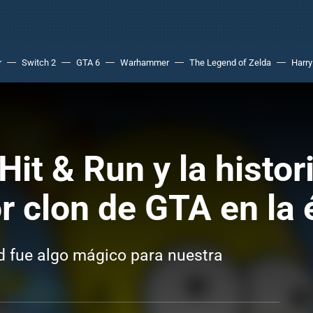
r
Switch 2
GTA 6
Warhammer
The Legend of Zelda
Harry
it & Run y la histo
or clon de GTA en la
ld fue algo mágico para nuestra