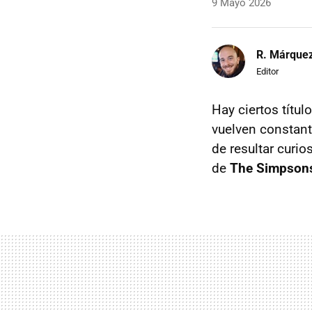
9 Mayo 2026
R. Márque
Editor
Hay ciertos títul
vuelven constan
de resultar curi
de
The Simpsons