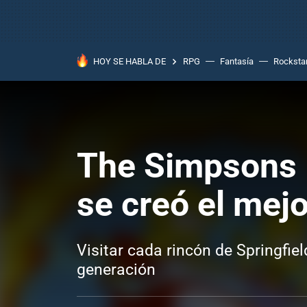
HOY SE HABLA DE
RPG
Fantasía
Rocksta
The Simpsons H
se creó el mej
Visitar cada rincón de Springfie
generación