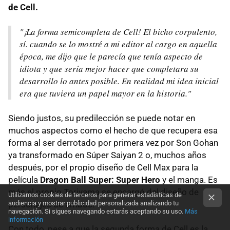
de Cell.
"¡La forma semicompleta de Cell! El bicho corpulento,
sí. cuando se lo mostré a mi editor al cargo en aquella
época, me dijo que le parecía que tenía aspecto de
idiota y que sería mejor hacer que completara su
desarrollo lo antes posible. En realidad mi idea inicial
era que tuviera un papel mayor en la historia."
Siendo justos, su predilección se puede notar en
muchos aspectos como el hecho de que recupera esa
forma al ser derrotado por primera vez por Son Gohan
ya transformado en Súper Saiyan 2 o, muchos años
después, por el propio diseño de Cell Max para la
película
Dragon Ball Super: Super Hero
y el manga. Es
más el propio Toriyama se encargó del diseño de
Utilizamos cookies de terceros para generar estadísticas de
personajes de ambos.
audiencia y mostrar publicidad personalizada analizando tu
navegación. Si sigues navegando estarás aceptando su uso.
Más
información
Con todo, pese a que la segunda forma de Cell es la