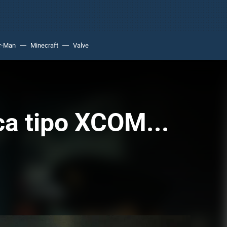
r-Man
Minecraft
Valve
ca tipo XCOM...