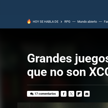
HOY SE HABLA DE
RPG
Mundo abierto
Fa
Grandes juegos
que no son X
17 comentarios
FACEBOOK
TWITTER
FLIPBOARD
E-
MAIL