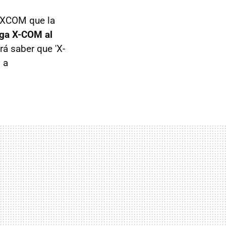
XCOM que la
aga X-COM al
rá saber que 'X-
 a