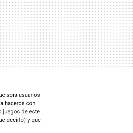
ue sois usuarios
ra haceros con
s juegos de este
ue decirlo) y que