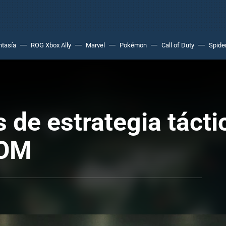
ntasía
ROG Xbox Ally
Marvel
Pokémon
Call of Duty
Spide
 de estrategia tácti
COM