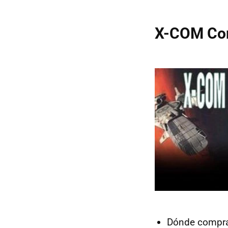
X-COM Co
Dónde compra