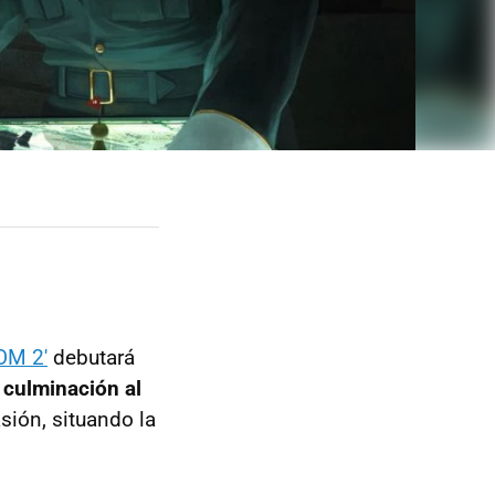
OM 2'
debutará
a culminación al
asión, situando la