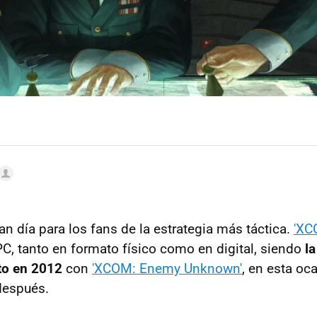
n día para los fans de la estrategia más táctica.
'XC
PC, tanto en formato físico como en digital, siendo
l
to en 2012
con
'XCOM: Enemy Unknown'
, en esta oc
después.