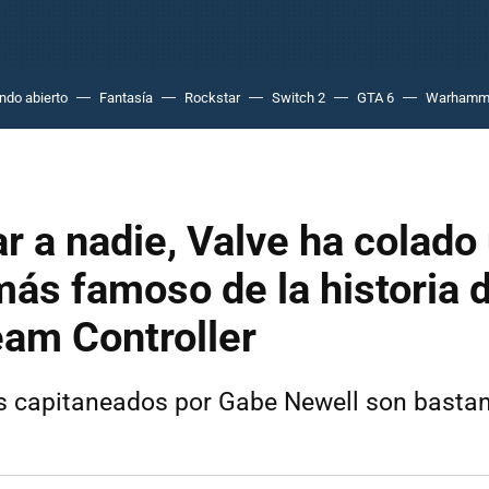
do abierto
Fantasía
Rockstar
Switch 2
GTA 6
Warhamm
ar a nadie, Valve ha colado
 más famoso de la historia d
eam Controller
s capitaneados por Gabe Newell son bastan