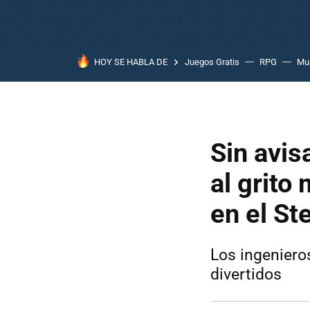
HOY SE HABLA DE
Juegos Gratis
RPG
Mun
Sin avis
al grito
en el St
Los ingeniero
divertidos