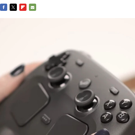
FACEBOOK
TWITTER
FLIPBOARD
E-
MAIL