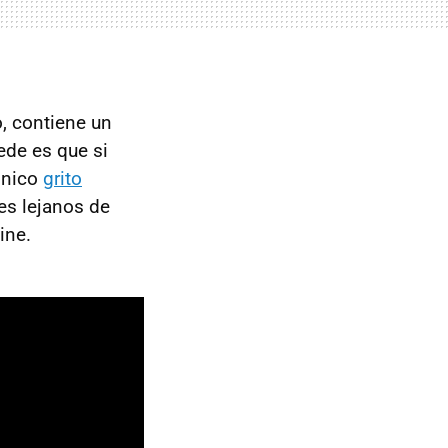
, contiene un
ede es que si
ónico
grito
res lejanos de
ine.