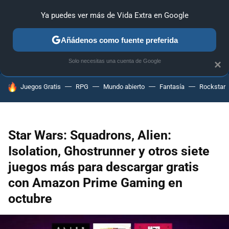
Ya puedes ver más de Vida Extra en Google
ANÁLISIS
GUÍAS Y TRUCOS
PC
SONY
NINTENDO
Añádenos como fuente preferida
Solo necesitas una cuenta de Google
×
HOY SE HABLA DE
Juegos Gratis
RPG
Mundo abierto
Fantasía
Rockstar
Star Wars: Squadrons, Alien:
Isolation, Ghostrunner y otros siete
juegos más para descargar gratis
con Amazon Prime Gaming en
octubre