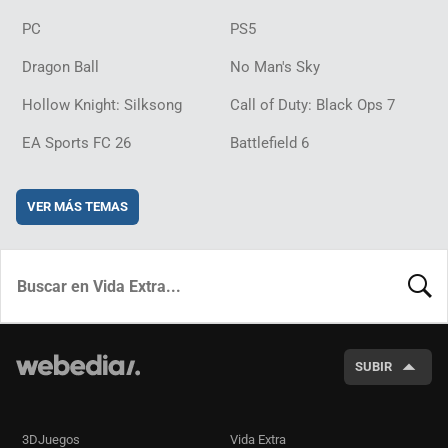
PC
PS5
Dragon Ball
No Man's Sky
Hollow Knight: Silksong
Call of Duty: Black Ops 7
EA Sports FC 26
Battlefield 6
VER MÁS TEMAS
BUSCA
SUBIR
3DJuegos
Vida Extra