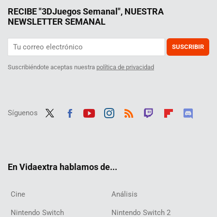
RECIBE "3DJuegos Semanal", NUESTRA
NEWSLETTER SEMANAL
SUSCRIBIR
Suscribiéndote aceptas nuestra
política de privacidad
Síguenos
Twit
Fac
Yout
Inst
RSS
Twit
Flip
Disc
ter
ebo
ube
agra
ch
boar
ord
ok
m
d
En Vidaextra hablamos de...
Cine
Análisis
Nintendo Switch
Nintendo Switch 2