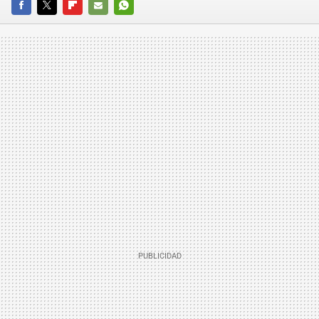
FACEBOOK
TWITTER
FLIPBOARD
E-
WHATSAPP
MAIL