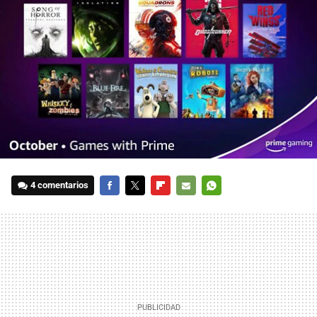
4 comentarios
FACEBOOK
TWITTER
FLIPBOARD
E-
WHATSAPP
MAIL