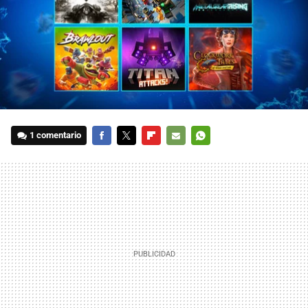
1 comentario
FACEBOOK
TWITTER
FLIPBOARD
E-
WHATSAPP
MAIL