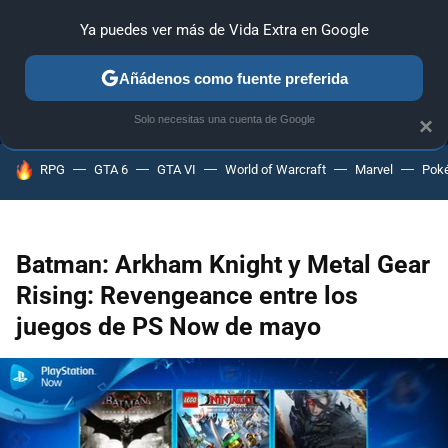
Ya puedes ver más de Vida Extra en Google
MENÚ
NUEVO
Añádenos como fuente preferida
ANÁLISIS
GUÍAS Y TRUCOS
PC
SONY
NINTENDO
Solo necesitas una cuenta de Google
×
HOY SE HABLA DE
RPG
GTA 6
GTA VI
World of Warcraft
Marvel
Pok
Batman: Arkham Knight y Metal Gear
Rising: Revengeance entre los
juegos de PS Now de mayo