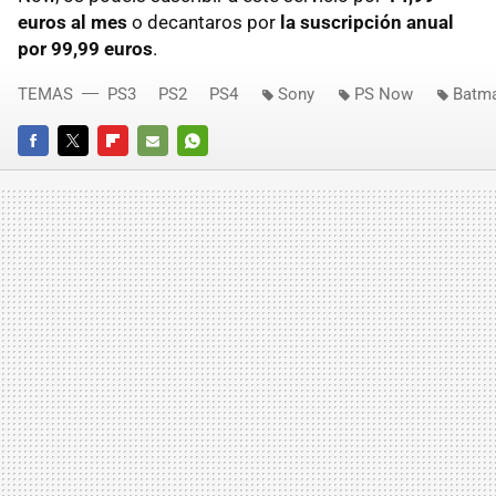
euros al mes
o decantaros por
la suscripción anual
por 99,99 euros
.
TEMAS
PS3
PS2
PS4
Sony
PS Now
Batma
FACEBOOK
TWITTER
FLIPBOARD
E-
WHATSAPP
MAIL