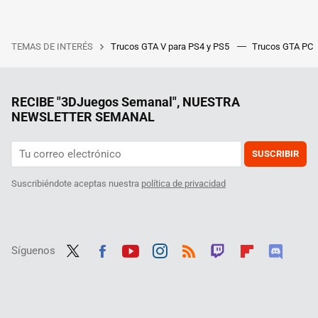
TEMAS DE INTERÉS
Trucos GTA V para PS4 y PS5
Trucos GTA PC
RECIBE "3DJuegos Semanal", NUESTRA
NEWSLETTER SEMANAL
SUSCRIBIR
Suscribiéndote aceptas nuestra
política de privacidad
Síguenos
Twit
Fac
Yout
Inst
RSS
Twit
Flip
Disc
ter
ebo
ube
agra
ch
boar
ord
ok
m
d