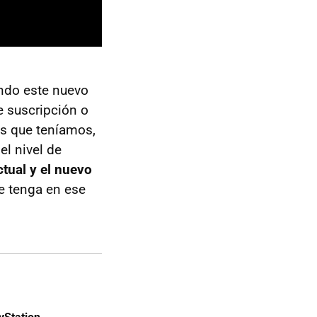
ndo este nuevo
e suscripción o
as que teníamos,
l nivel de
ctual y el nuevo
se tenga en ese