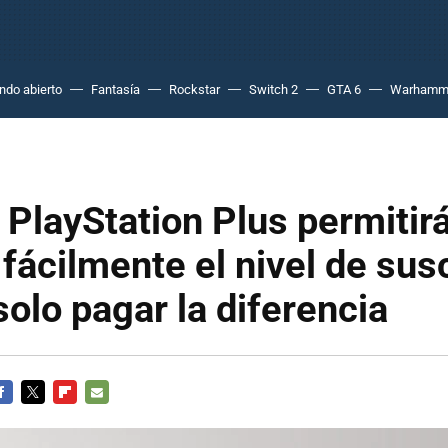
do abierto
Fantasía
Rockstar
Switch 2
GTA 6
Warhamm
 PlayStation Plus permitir
fácilmente el nivel de sus
solo pagar la diferencia
ACEBOOK
TWITTER
FLIPBOARD
E-
MAIL