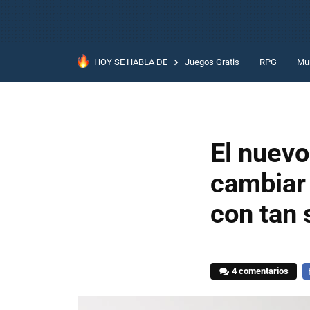
HOY SE HABLA DE
Juegos Gratis
RPG
Mun
El nuevo
cambiar 
con tan 
4 comentarios
F