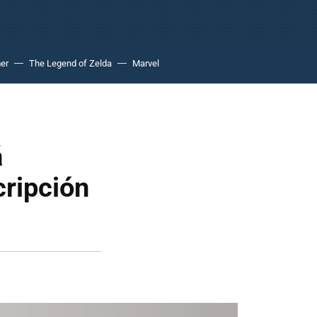
er
The Legend of Zelda
Marvel
á
cripción