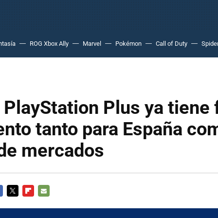
ntasía
ROG Xbox Ally
Marvel
Pokémon
Call of Duty
Spide
 PlayStation Plus ya tiene
ento tanto para España co
 de mercados
CEBOOK
TWITTER
FLIPBOARD
E-
MAIL