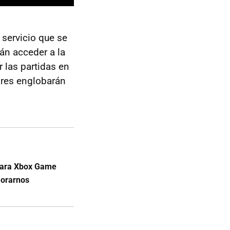
servicio que se
rán acceder a la
 las partidas en
iores englobarán
l para Xbox Game
morarnos