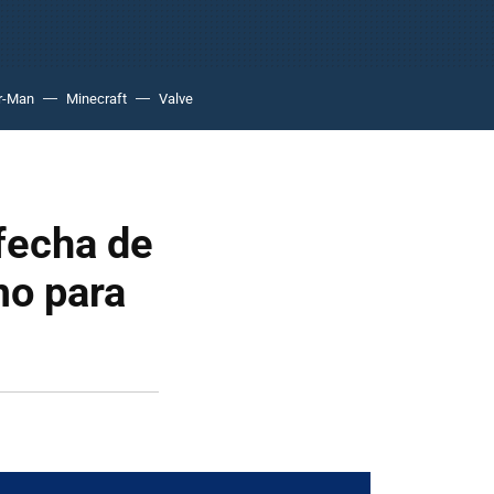
r-Man
Minecraft
Valve
 fecha de
mo para