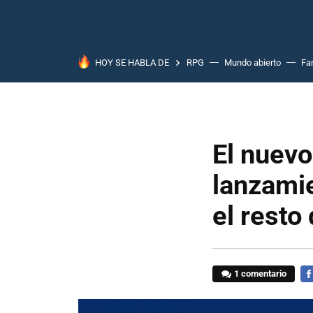
HOY SE HABLA DE
RPG
Mundo abierto
Fa
El nuevo
lanzami
el resto
1 comentario
FA