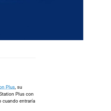
on Plus
, su
yStation Plus con
o cuando entraría