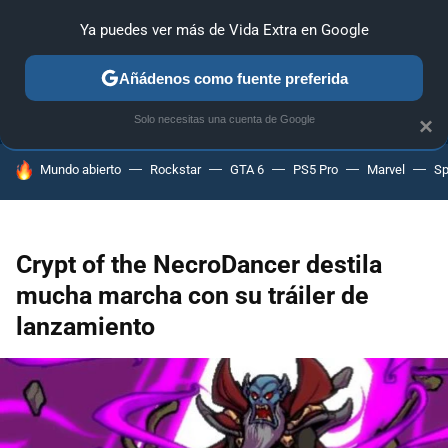
Ya puedes ver más de Vida Extra en Google
ANÁLISIS
GUÍAS Y TRUCOS
PC
SONY
NINTENDO
Añádenos como fuente preferida
Solo necesitas una cuenta de Google
×
HOY SE HABLA DE
Mundo abierto
Rockstar
GTA 6
PS5 Pro
Marvel
Sp
Crypt of the NecroDancer destila
mucha marcha con su tráiler de
lanzamiento