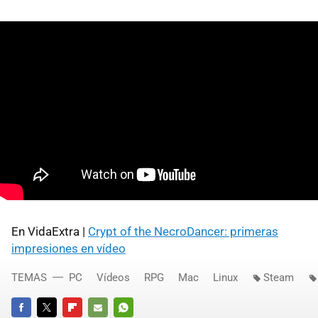
En VidaExtra |
Crypt of the NecroDancer: primeras
impresiones en vídeo
TEMAS
PC
Vídeos
RPG
Mac
Linux
Steam