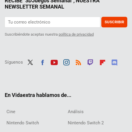
RECIBE "3DJuegos Semanal", NUESTRA
NEWSLETTER SEMANAL
SUSCRIBIR
Suscribiéndote aceptas nuestra
política de privacidad
Síguenos
Twit
Fac
Yout
Inst
RSS
Twit
Flip
Disc
ter
ebo
ube
agra
ch
boar
ord
ok
m
d
En Vidaextra hablamos de...
Cine
Análisis
Nintendo Switch
Nintendo Switch 2