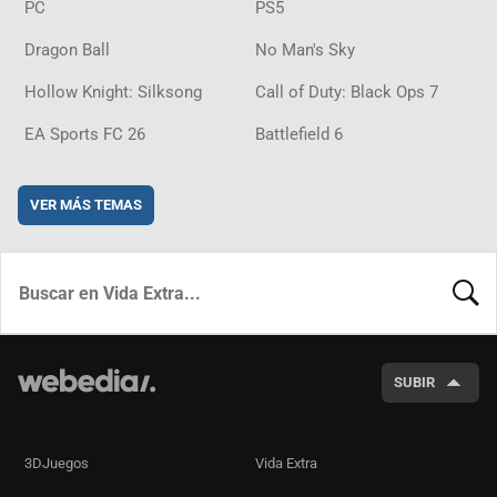
PC
PS5
Dragon Ball
No Man's Sky
Hollow Knight: Silksong
Call of Duty: Black Ops 7
EA Sports FC 26
Battlefield 6
VER MÁS TEMAS
BUSCA
SUBIR
3DJuegos
Vida Extra