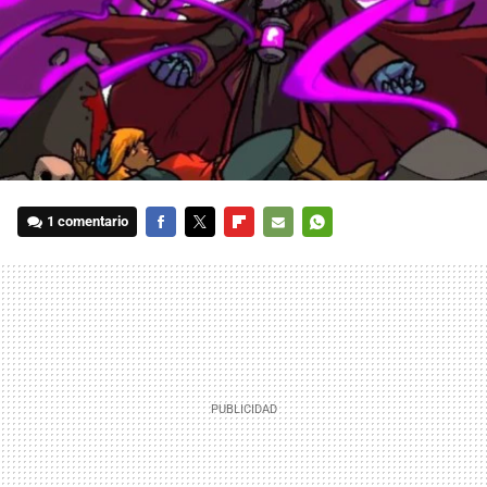
1 comentario
FACEBOOK
TWITTER
FLIPBOARD
E-
WHATSAPP
MAIL