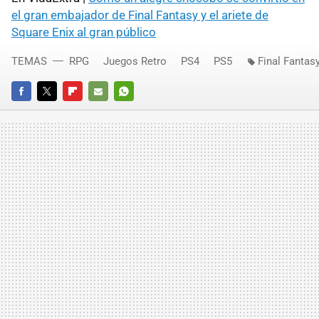
el gran embajador de Final Fantasy y el ariete de
Square Enix al gran público
TEMAS
RPG
Juegos Retro
PS4
PS5
Final Fantasy
FACEBOOK
TWITTER
FLIPBOARD
E-
WHATSAPP
MAIL