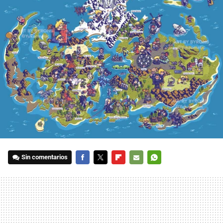
Sin comentarios
FACEBOOK
TWITTER
FLIPBOARD
E-
WHATSAPP
MAIL