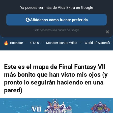
Ya puedes ver más de Vida Extra en Google
ANÁLISIS
GUÍAS Y TRUCOS
PC
SONY
NINTENDO
Añádenos como fuente preferida
Solo necesitas una cuenta de Google
×
HOY SE HABLA DE
Rockstar
GTA 6
Monster Hunter Wilds
World of Warcraft
Este es el mapa de Final Fantasy VII
más bonito que han visto mis ojos (y
pronto lo seguirán haciendo en una
pared)