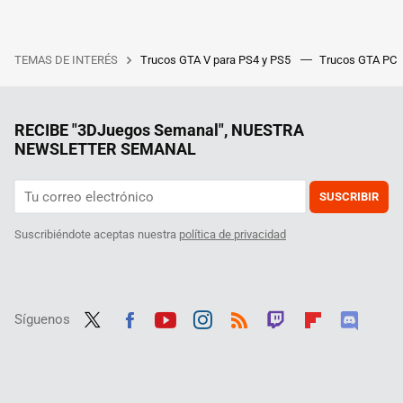
TEMAS DE INTERÉS
Trucos GTA V para PS4 y PS5
Trucos GTA PC
RECIBE "3DJuegos Semanal", NUESTRA
NEWSLETTER SEMANAL
SUSCRIBIR
Suscribiéndote aceptas nuestra
política de privacidad
Síguenos
Twit
Fac
Yout
Inst
RSS
Twit
Flip
Disc
ter
ebo
ube
agra
ch
boar
ord