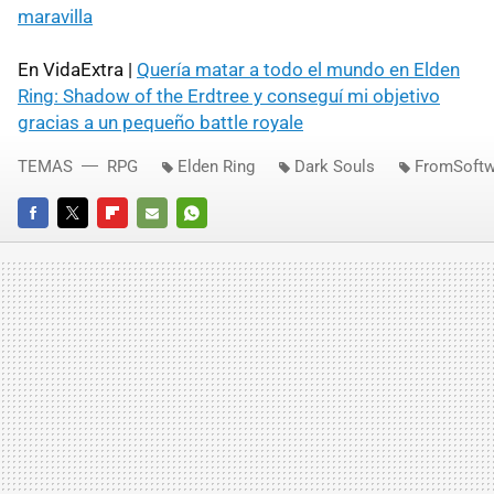
maravilla
En VidaExtra |
Quería matar a todo el mundo en Elden
Ring: Shadow of the Erdtree y conseguí mi objetivo
gracias a un pequeño battle royale
TEMAS
RPG
Elden Ring
Dark Souls
FromSoftw
FACEBOOK
TWITTER
FLIPBOARD
E-
WHATSAPP
MAIL