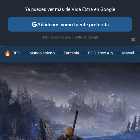
Ya puedes ver más de Vida Extra en Google
ANÁLISIS
GUÍAS Y TRUCOS
PC
SONY
NINTENDO
Añádenos como fuente preferida
Solo necesitas una cuenta de Google
×
HOY SE HABLA DE
RPG
Mundo abierto
Fantasía
ROG Xbox Ally
Marvel