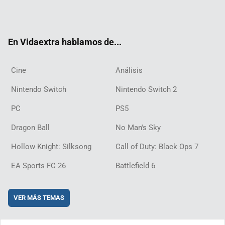
Twit
Fac
Yout
Inst
RSS
Twit
Flip
Disc
ter
ebo
ube
agra
ch
boar
ord
ok
m
d
En Vidaextra hablamos de...
Cine
Análisis
Nintendo Switch
Nintendo Switch 2
PC
PS5
Dragon Ball
No Man's Sky
Hollow Knight: Silksong
Call of Duty: Black Ops 7
EA Sports FC 26
Battlefield 6
VER MÁS TEMAS