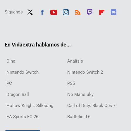
Síguenos
Twit
Fac
Yout
Inst
RSS
Twit
Flip
Disc
ter
ebo
ube
agra
ch
boar
ord
ok
m
d
En Vidaextra hablamos de...
Cine
Análisis
Nintendo Switch
Nintendo Switch 2
PC
PS5
Dragon Ball
No Man's Sky
Hollow Knight: Silksong
Call of Duty: Black Ops 7
EA Sports FC 26
Battlefield 6