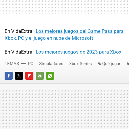
En VidaExtra |
Los mejores juegos del Game Pass para
Xbox, PC y el juego en nube de Microsoft
En VidaExtra |
Los mejores juegos de 2023 para Xbox
TEMAS
PC
Simuladores
Xbox Series
Qué jugar
FACEBOOK
TWITTER
FLIPBOARD
E-
WHATSAPP
MAIL