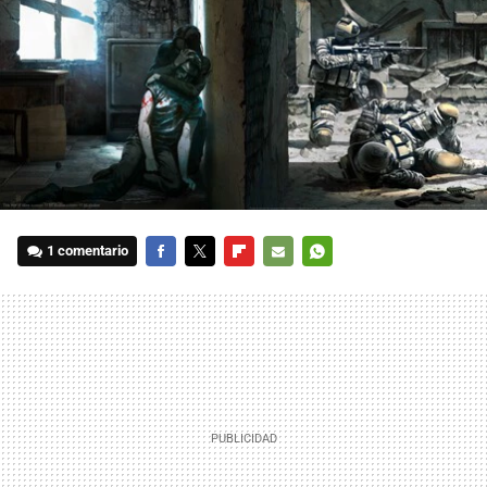
1 comentario
FACEBOOK
TWITTER
FLIPBOARD
E-
WHATSAPP
MAIL