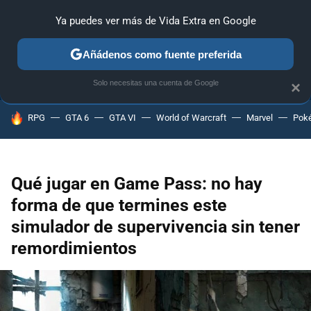
Ya puedes ver más de Vida Extra en Google
ANÁLISIS
GUÍAS Y TRUCOS
PC
SONY
NINTENDO
Añádenos como fuente preferida
Solo necesitas una cuenta de Google
×
HOY SE HABLA DE
RPG
GTA 6
GTA VI
World of Warcraft
Marvel
Pok
Qué jugar en Game Pass: no hay
forma de que termines este
simulador de supervivencia sin tener
remordimientos