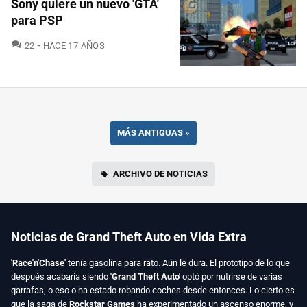
Sony quiere un nuevo 'GTA'
para PSP
COMENTARIOS
22
HACE 17 AÑOS
MÁS ANTIGUAS
»
ARCHIVO DE NOTICIAS
Noticias de Grand Theft Auto en Vida Extra
'Race'n'Chase'
tenía gasolina para rato. Aún le dura. El prototipo de lo que
después acabaría siendo
'Grand Theft Auto'
optó por nutrirse de varias
garrafas, o eso o ha estado robando coches desde entonces. Lo cierto es
que la saga de
Rockstar Games
ha experimentado un ascenso enorme, y