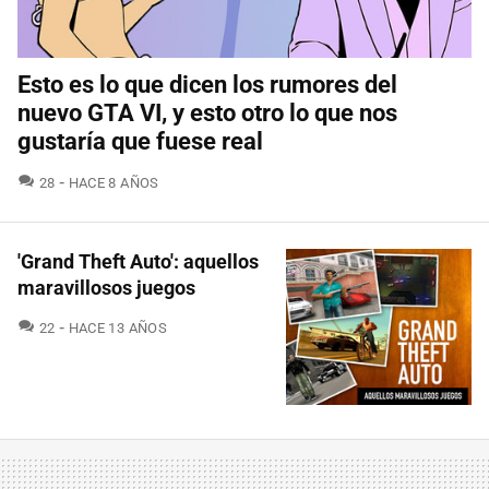
Esto es lo que dicen los rumores del
nuevo GTA VI, y esto otro lo que nos
gustaría que fuese real
COMENTARIOS
28
HACE 8 AÑOS
'Grand Theft Auto': aquellos
maravillosos juegos
COMENTARIOS
22
HACE 13 AÑOS