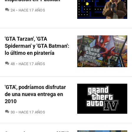
COMENTARIOS
24
HACE 17 AÑOS
'GTA Tarzan', 'GTA
Spiderman' y 'GTA Batman':
lo último en piratería
COMENTARIOS
48
HACE 17 AÑOS
'GTA', podríamos disfrutar
de una nueva entrega en
2010
COMENTARIOS
30
HACE 17 AÑOS