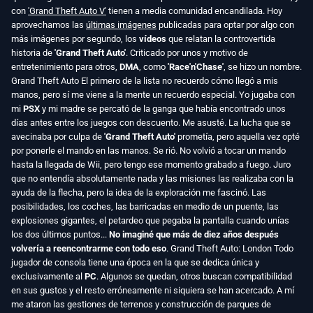
con
'Grand Theft Auto V'
tienen a media comunidad encandilada. Hoy
aprovechamos las
últimas imágenes
publicadas para optar por algo con
más imágenes por segundo, los
vídeos
que relatan la controvertida
historia de
'Grand Theft Auto'
. Criticado por unos y motivo de
entretenimiento para otros,
DMA
, como
'Race'n'Chase'
, se hizo un nombre.
Grand Theft Auto El primero de la lista no recuerdo cómo llegó a mis
manos, pero sí me viene a la mente un recuerdo especial. Yo jugaba con
mi
PSX
y mi madre se percató de la ganga que había encontrado unos
días antes entre los juegos con descuento. Me asusté. La lucha que se
avecinaba por culpa de
'Grand Theft Auto'
prometía, pero aquella vez opté
por ponerle el mando en las manos. Se rió. No volvió a tocar un mando
hasta la llegada de Wii, pero tengo ese momento grabado a fuego. Juro
que no entendía absolutamente nada y las misiones las realizaba con la
ayuda de la flecha, pero la idea de la exploración me fascinó. Las
posibilidades, los coches, las barricadas en medio de un puente, las
explosiones gigantes, el petardeo que pegaba la pantalla cuando unías
los dos últimos puntos...
No imaginé que más de diez años después
volvería a reencontrarme con todo eso
. Grand Theft Auto: London Todo
jugador de consola tiene una época en la que se dedica única y
exclusivamente al
PC
. Algunos se quedan, otros buscan compatibilidad
en sus gustos y el resto erróneamente ni siquiera se han acercado. A mí
me ataron las gestiones de terrenos y construcción de parques de