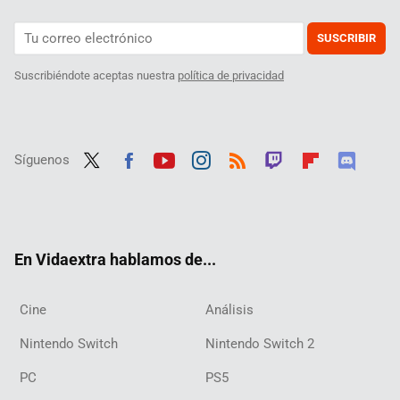
SUSCRIBIR
Suscribiéndote aceptas nuestra
política de privacidad
Síguenos
Twit
Fac
Yout
Inst
RSS
Twit
Flip
Disc
ter
ebo
ube
agra
ch
boar
ord
ok
m
d
En Vidaextra hablamos de...
Cine
Análisis
Nintendo Switch
Nintendo Switch 2
PC
PS5