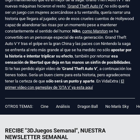
nuevas máquinas hicieron el resto.
'Grand Theft Auto IV'
no sólo quería
ser un juego con mujeres acercándose a tu ventanilla, quería narrar una
historia que llegara al jugador, uno de esos crueles cuentos de Hollywood
capaz de abandonar las risas por un momento pese a mantener
constantemente el sentido del humor.
Niko
,
como Marston
se ha
convertido en un personaje especial de esta generación. Grand Theft
Auto V Y tras el golpe en la gran China y las paces con Nintendo la saga
se enfrenta al reto más grande al que se ha medido: no sólo
apostar por
la historia e intentar triplicar su efecto
, también por retomar
esa
sensación de libertad que deja en tus manos un sinfín de posibilidades
.
Si te has perdido algún vídeo de
'Grand Theft Auto V'
, a continuación los
tienes todos. Sería un buen cierre para esta historia, pero agradecemos
tener la certeza de que
sólo será un punto y aparte
. En VidaExtra |
El
primer vídeo con gameplay de 'GTA V' ya esta aquí
OTROS TEMAS:
Cine
Análisis
Dragon Ball
No Man's Sky
Ho
RECIBE "3DJuegos Semanal", NUESTRA
NEWSLETTER SEMANAL