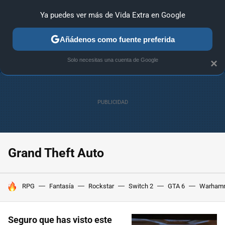
Ya puedes ver más de Vida Extra en Google
ANÁLISIS
GUÍAS Y TRUCOS
PC
SONY
NINTENDO
Añádenos como fuente preferida
Solo necesitas una cuenta de Google
×
Grand Theft Auto
HOY SE HABLA DE
RPG
Fantasía
Rockstar
Switch 2
GTA 6
Warham
Seguro que has visto este