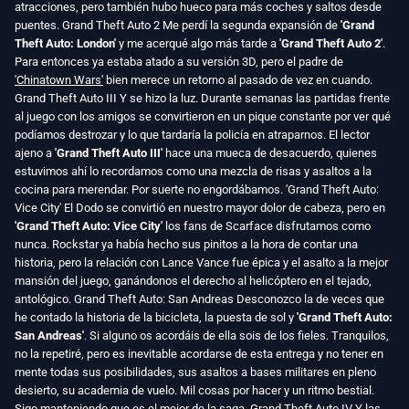
atracciones, pero también hubo hueco para más coches y saltos desde
puentes. Grand Theft Auto 2 Me perdí la segunda expansión de
'Grand
Theft Auto: London'
y me acerqué algo más tarde a
'Grand Theft Auto 2'
.
Para entonces ya estaba atado a su versión 3D, pero el padre de
'Chinatown Wars'
bien merece un retorno al pasado de vez en cuando.
Grand Theft Auto III Y se hizo la luz. Durante semanas las partidas frente
al juego con los amigos se convirtieron en un pique constante por ver qué
podíamos destrozar y lo que tardaría la policía en atraparnos. El lector
ajeno a
'Grand Theft Auto III'
hace una mueca de desacuerdo, quienes
estuvimos ahí lo recordamos como una mezcla de risas y asaltos a la
cocina para merendar. Por suerte no engordábamos. 'Grand Theft Auto:
Vice City' El Dodo se convirtió en nuestro mayor dolor de cabeza, pero en
'Grand Theft Auto: Vice City'
los fans de Scarface disfrutamos como
nunca. Rockstar ya había hecho sus pinitos a la hora de contar una
historia, pero la relación con Lance Vance fue épica y el asalto a la mejor
mansión del juego, ganándonos el derecho al helicóptero en el tejado,
antológico. Grand Theft Auto: San Andreas Desconozco la de veces que
he contado la historia de la bicicleta, la puesta de sol y
'Grand Theft Auto:
San Andreas'
. Si alguno os acordáis de ella sois de los fieles. Tranquilos,
no la repetiré, pero es inevitable acordarse de esta entrega y no tener en
mente todas sus posibilidades, sus asaltos a bases militares en pleno
desierto, su academia de vuelo. Mil cosas por hacer y un ritmo bestial.
Sigo manteniendo que es el mejor de la saga. Grand Theft Auto IV Y las