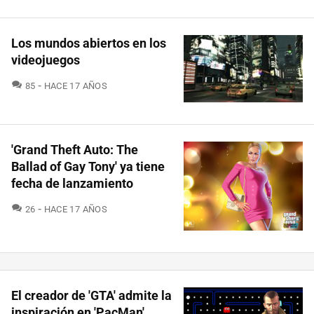
Los mundos abiertos en los
videojuegos
COMENTARIOS
85
HACE 17 AÑOS
'Grand Theft Auto: The
Ballad of Gay Tony' ya tiene
fecha de lanzamiento
COMENTARIOS
26
HACE 17 AÑOS
El creador de 'GTA' admite la
inspiración en 'PacMan'