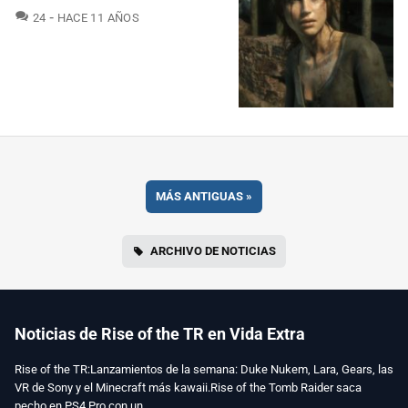
COMENTARIOS
24
HACE 11 AÑOS
MÁS ANTIGUAS
»
ARCHIVO DE NOTICIAS
Noticias de Rise of the TR en Vida Extra
Rise of the TR:Lanzamientos de la semana: Duke Nukem, Lara, Gears, las
VR de Sony y el Minecraft más kawaii.Rise of the Tomb Raider saca
pecho en PS4 Pro con un...