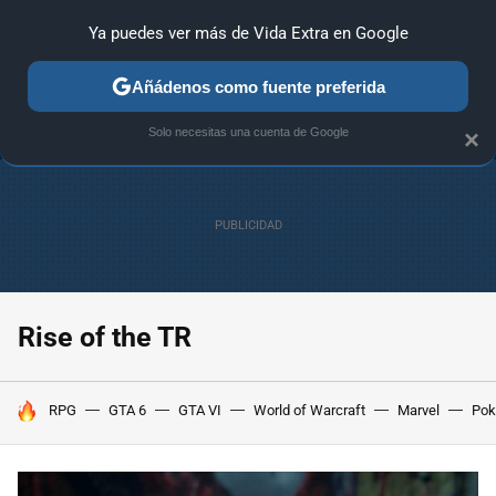
Ya puedes ver más de Vida Extra en Google
ANÁLISIS
GUÍAS Y TRUCOS
PC
SONY
NINTENDO
Añádenos como fuente preferida
Solo necesitas una cuenta de Google
×
Rise of the TR
HOY SE HABLA DE
RPG
GTA 6
GTA VI
World of Warcraft
Marvel
Po