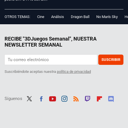
OTROS TEMAS:
Cine
Análisis
Dragon Ball
No Man's Sky
Ho
RECIBE "3DJuegos Semanal", NUESTRA
NEWSLETTER SEMANAL
SUSCRIBIR
Suscribiéndote aceptas nuestra
política de privacidad
Síguenos
Twit
Fac
Yout
Inst
RSS
Twit
Flip
Disc
ter
ebo
ube
agra
ch
boar
ord
ok
m
d