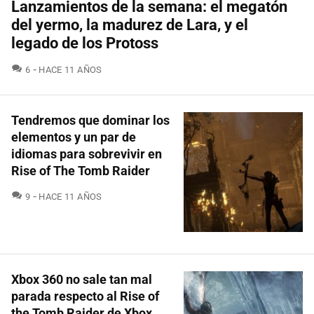
Lanzamientos de la semana: el megatón
del yermo, la madurez de Lara, y el
legado de los Protoss
COMENTARIOS
6
HACE 11 AÑOS
Tendremos que dominar los
elementos y un par de
idiomas para sobrevivir en
Rise of The Tomb Raider
COMENTARIOS
9
HACE 11 AÑOS
Xbox 360 no sale tan mal
parada respecto al Rise of
the Tomb Raider de Xbox