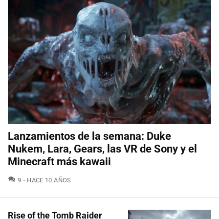
Lanzamientos de la semana: Duke
Nukem, Lara, Gears, las VR de Sony y el
Minecraft más kawaii
COMENTARIOS
9
HACE 10 AÑOS
Rise of the Tomb Raider