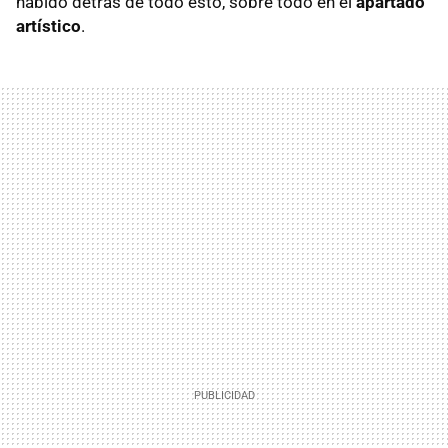
habido detrás de todo esto, sobre todo en el
apartado
artístico
.