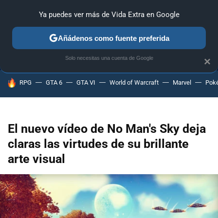
Ya puedes ver más de Vida Extra en Google
MENÚ
NUEVO
Añádenos como fuente preferida
ANÁLISIS
GUÍAS Y TRUCOS
PC
SONY
NINTENDO
Solo necesitas una cuenta de Google
×
HOY SE HABLA DE
RPG
GTA 6
GTA VI
World of Warcraft
Marvel
Pok
El nuevo vídeo de No Man's Sky deja
claras las virtudes de su brillante
arte visual