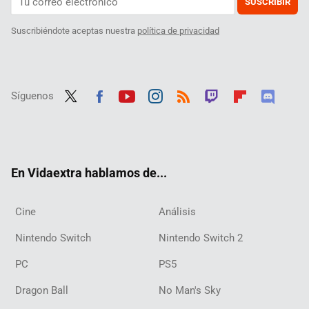
SUSCRIBIR
Suscribiéndote aceptas nuestra
política de privacidad
Síguenos
Twit
Fac
Yout
Inst
RSS
Twit
Flip
Disc
ter
ebo
ube
agra
ch
boar
ord
ok
m
d
En Vidaextra hablamos de...
Cine
Análisis
Nintendo Switch
Nintendo Switch 2
PC
PS5
Dragon Ball
No Man's Sky