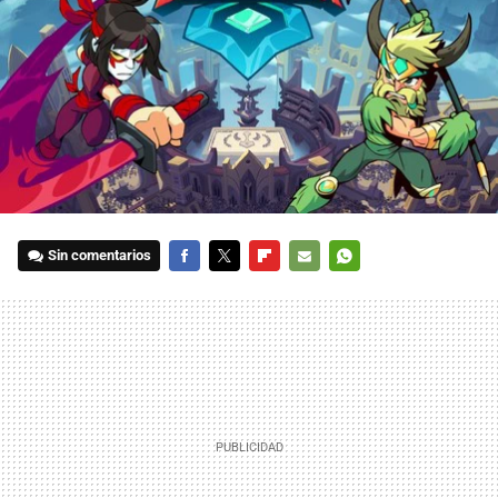
Sin comentarios
FACEBOOK
TWITTER
FLIPBOARD
E-
WHATSAPP
MAIL