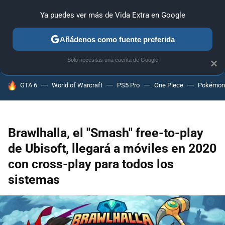
Ya puedes ver más de Vida Extra en Google
ANÁLISIS
GUÍAS Y TRUCOS
PC
SONY
NINTENDO
Añádenos como fuente preferida
Solo necesitas una cuenta de Google
×
HOY SE HABLA DE
GTA 6
World of Warcraft
PS5 Pro
One Piece
Pokémon
Brawlhalla, el "Smash" free-to-play
de Ubisoft, llegará a móviles en 2020
con cross-play para todos los
sistemas