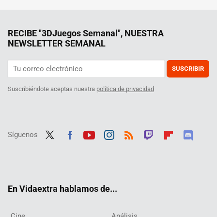
RECIBE "3DJuegos Semanal", NUESTRA
NEWSLETTER SEMANAL
SUSCRIBIR
Suscribiéndote aceptas nuestra
política de privacidad
Síguenos
Twit
Fac
Yout
Inst
RSS
Twit
Flip
Disc
ter
ebo
ube
agra
ch
boar
ord
ok
m
d
En Vidaextra hablamos de...
Cine
Análisis