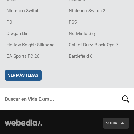
Nintendo Switch
Nintendo Switch 2
PC
PS5
Dragon Ball
No Man's Sky
Hollow Knight: Silksong
Call of Duty: Black Ops 7
EA Sports FC 26
Battlefield 6
VER MÁS TEMAS
BUSCA
SUBIR