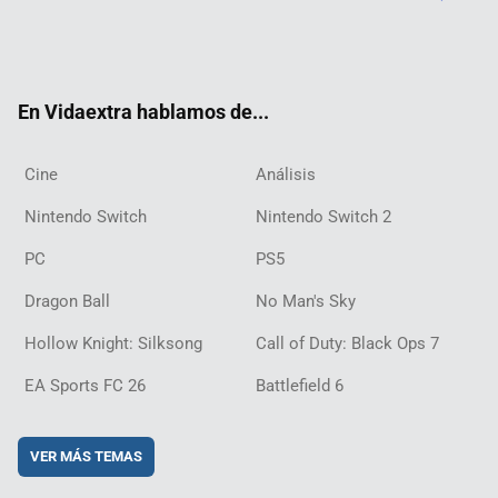
Twit
Fac
Yout
Inst
RSS
Twit
Flip
Disc
ter
ebo
ube
agra
ch
boar
ord
ok
m
d
En Vidaextra hablamos de...
Cine
Análisis
Nintendo Switch
Nintendo Switch 2
PC
PS5
Dragon Ball
No Man's Sky
Hollow Knight: Silksong
Call of Duty: Black Ops 7
EA Sports FC 26
Battlefield 6
VER MÁS TEMAS