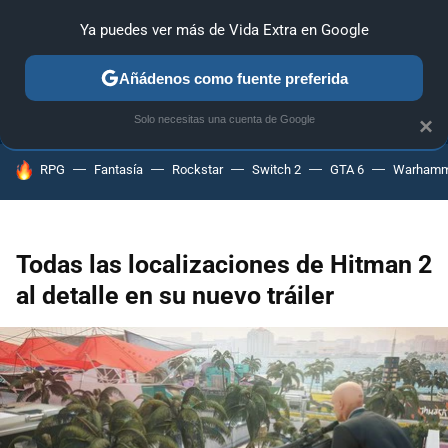
Ya puedes ver más de Vida Extra en Google
ANÁLISIS
GUÍAS Y TRUCOS
PC
SONY
NINTENDO
Añádenos como fuente preferida
Solo necesitas una cuenta de Google
×
HOY SE HABLA DE
RPG
Fantasía
Rockstar
Switch 2
GTA 6
Warhamm
Todas las localizaciones de Hitman 2
al detalle en su nuevo tráiler