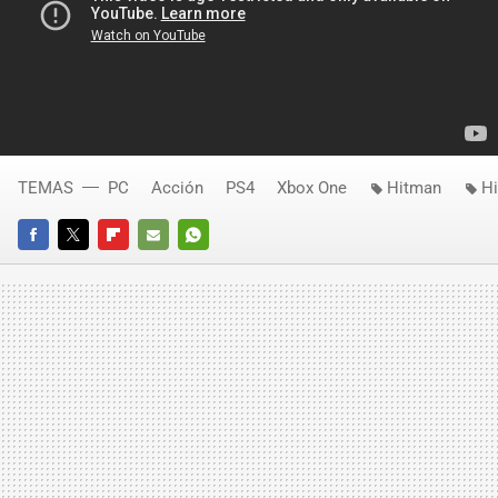
TEMAS
PC
Acción
PS4
Xbox One
Hitman
H
FACEBOOK
TWITTER
FLIPBOARD
E-
WHATSAPP
MAIL