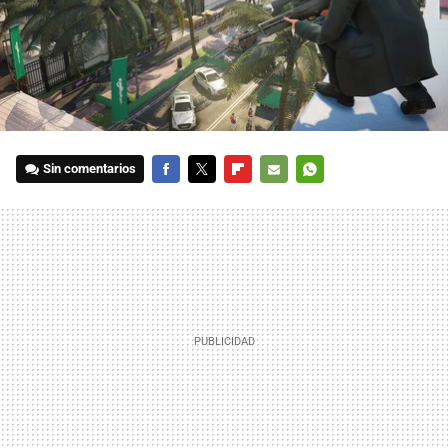
Sin comentarios
FACEBOOK
TWITTER
FLIPBOARD
E-
WHATSAPP
MAIL