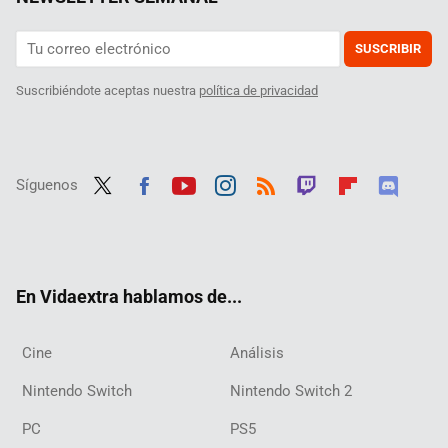
SUSCRIBIR
Suscribiéndote aceptas nuestra
política de privacidad
Síguenos
Twit
Fac
Yout
Inst
RSS
Twit
Flip
Disc
ter
ebo
ube
agra
ch
boar
ord
ok
m
d
En Vidaextra hablamos de...
Cine
Análisis
Nintendo Switch
Nintendo Switch 2
PC
PS5