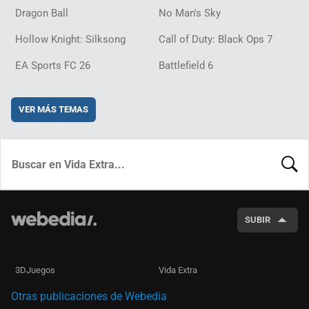
Dragon Ball
No Man's Sky
Hollow Knight: Silksong
Call of Duty: Black Ops 7
EA Sports FC 26
Battlefield 6
VER MÁS TEMAS
BUSCA
SUBIR
3DJuegos
Vida Extra
Otras publicaciones de Webedia