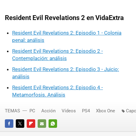
Resident Evil Revelations 2 en VidaExtra
Resident Evil Revelations 2: Episodio 1 - Colonia
penal: análisis
Resident Evil Revelations 2: Episodio 2 -
Contemplación: análisis
Resident Evil Revelations 2: Episodio 3 - Juicio:
análisis
Resident Evil Revelations 2: Episodio 4 -
Metamorfosis. Análisis
TEMAS
PC
Acción
Vídeos
PS4
Xbox One
Cap
FACEBOOK
TWITTER
FLIPBOARD
E-
WHATSAPP