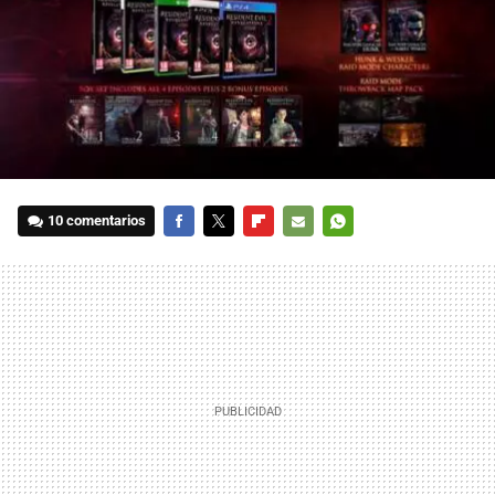
10 comentarios
FACEBOOK
TWITTER
FLIPBOARD
E-
WHATSAPP
MAIL