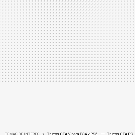
TEMAS DE INTERÉS
Trucos GTA V para PS4 y PS5
Trucos GTA PC