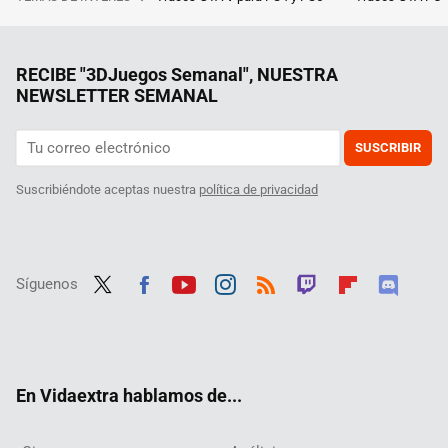
RECIBE "3DJuegos Semanal", NUESTRA
NEWSLETTER SEMANAL
SUSCRIBIR
Suscribiéndote aceptas nuestra
política de privacidad
Síguenos
Twit
Fac
Yout
Inst
RSS
Twit
Flip
Disc
ter
ebo
ube
agra
ch
boar
ord
ok
m
d
En Vidaextra hablamos de...