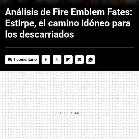
Análisis de Fire Emblem Fates:
Estirpe, el camino idóneo para
los descarriados
1 comentario
FACEBOOK
TWITTER
FLIPBOARD
E-
WHATSAPP
MAIL