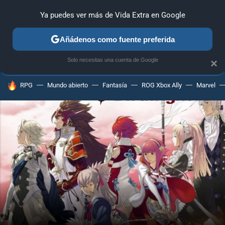
Ya puedes ver más de Vida Extra en Google
ANÁLISIS
GUÍAS Y TRUCOS
PC
SONY
NINTENDO
Añádenos como fuente preferida
Solo necesitas una cuenta de Google
×
HOY SE HABLA DE
RPG
Mundo abierto
Fantasía
ROG Xbox Ally
Marvel