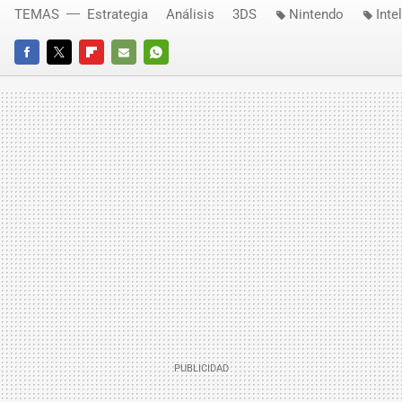
TEMAS
Estrategia
Análisis
3DS
Nintendo
Inte
FACEBOOK
TWITTER
FLIPBOARD
E-
WHATSAPP
MAIL