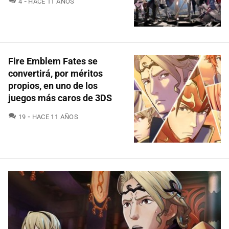
4
HACE 11 AÑOS
Fire Emblem Fates se
convertirá, por méritos
propios, en uno de los
juegos más caros de 3DS
COMENTARIOS
19
HACE 11 AÑOS