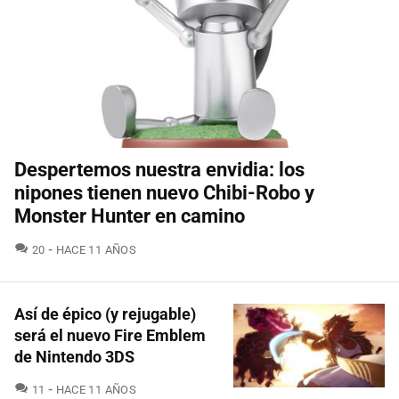
Despertemos nuestra envidia: los
nipones tienen nuevo Chibi-Robo y
Monster Hunter en camino
COMENTARIOS
20
HACE 11 AÑOS
Así de épico (y rejugable)
será el nuevo Fire Emblem
de Nintendo 3DS
COMENTARIOS
11
HACE 11 AÑOS