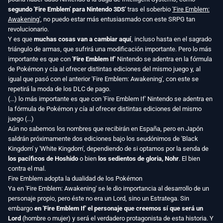
segundo 'Fire Emblem' para Nintendo 3DS'
tras el soberbio
'Fire Emblem:
Awakening'
, no puedo estar más entusiasmado con este SRPG tan
revolucionario.
Y es que
muchas cosas van a cambiar aquí
, incluso hasta en el sagrado
triángulo de armas, que sufrirá una modificación importante. Pero lo más
importante es que con
'Fire Emblem If'
Nintendo se adentra en la fórmula
de Pokémon y cía al ofrecer distintas ediciones del mismo juego y, al
igual que pasó con el anterior 'Fire Emblem: Awakening', con este se
repetirá la moda de los DLC de pago.
(...) lo más importante es que con 'Fire Emblem If' Nintendo se adentra en
la fórmula de Pokémon y cía al ofrecer distintas ediciones del mismo
juego (...)
Aún no sabemos los nombres que recibirán en España, pero en Japón
saldrán próximamente dos ediciones bajo los seudónimos de 'Black
Kingdom' y 'White Kingdom', dependiendo de si optamos por la senda de
los pacíficos de Hoshido
o bien
los sedientos de gloria, Nohr
. El bien
contra el mal.
Fire Emblem adopta la dualidad de los Pokémon
Ya en 'Fire Emblem: Awakening' se le dio importancia al desarrollo de un
personaje propio, pero éste no era un Lord, sino un Estratega. Sin
embargo
en 'Fire Emblem If' el personaje que creemos sí que será un
Lord
(hombre o mujer) y será el verdadero protagonista de esta historia. Y