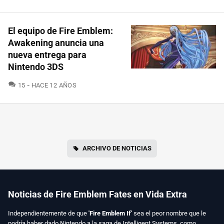
El equipo de Fire Emblem:
Awakening anuncia una
nueva entrega para
Nintendo 3DS
COMENTARIOS
15
HACE 12 AÑOS
ARCHIVO DE NOTICIAS
Noticias de Fire Emblem Fates en Vida Extra
Independientemente de que
'Fire Emblem If'
sea el peor nombre que le
podría haber dado Nintendo a la saga de Intelligent Systems, como