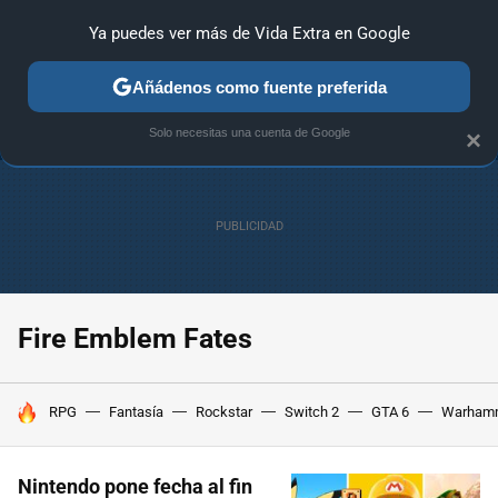
Ya puedes ver más de Vida Extra en Google
ANÁLISIS
GUÍAS Y TRUCOS
PC
SONY
NINTENDO
Añádenos como fuente preferida
Solo necesitas una cuenta de Google
×
Fire Emblem Fates
HOY SE HABLA DE
RPG
Fantasía
Rockstar
Switch 2
GTA 6
Warham
Nintendo pone fecha al fin