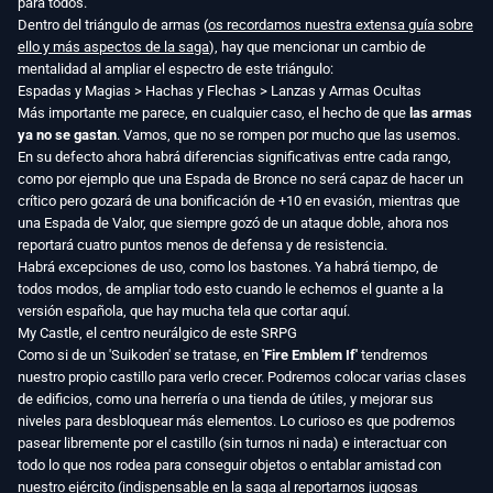
para todos.
Dentro del triángulo de armas (
os recordamos nuestra extensa guía sobre
ello y más aspectos de la saga
), hay que mencionar un cambio de
mentalidad al ampliar el espectro de este triángulo:
Espadas y Magias > Hachas y Flechas > Lanzas y Armas Ocultas
Más importante me parece, en cualquier caso, el hecho de que
las armas
ya no se gastan
. Vamos, que no se rompen por mucho que las usemos.
En su defecto ahora habrá diferencias significativas entre cada rango,
como por ejemplo que una Espada de Bronce no será capaz de hacer un
crítico pero gozará de una bonificación de +10 en evasión, mientras que
una Espada de Valor, que siempre gozó de un ataque doble, ahora nos
reportará cuatro puntos menos de defensa y de resistencia.
Habrá excepciones de uso, como los bastones. Ya habrá tiempo, de
todos modos, de ampliar todo esto cuando le echemos el guante a la
versión española, que hay mucha tela que cortar aquí.
My Castle, el centro neurálgico de este SRPG
Como si de un 'Suikoden' se tratase, en
'Fire Emblem If'
tendremos
nuestro propio castillo para verlo crecer. Podremos colocar varias clases
de edificios, como una herrería o una tienda de útiles, y mejorar sus
niveles para desbloquear más elementos. Lo curioso es que podremos
pasear libremente por el castillo (sin turnos ni nada) e interactuar con
todo lo que nos rodea para conseguir objetos o entablar amistad con
nuestro ejército (indispensable en la saga al reportarnos jugosas