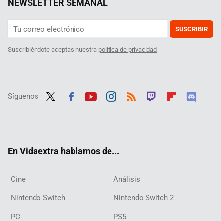
NEWSLETTER SEMANAL
SUSCRIBIR
Suscribiéndote aceptas nuestra
política de privacidad
Síguenos
Twit
Fac
Yout
Inst
RSS
Twit
Flip
Disc
ter
ebo
ube
agra
ch
boar
ord
ok
m
d
En Vidaextra hablamos de...
Cine
Análisis
Nintendo Switch
Nintendo Switch 2
PC
PS5