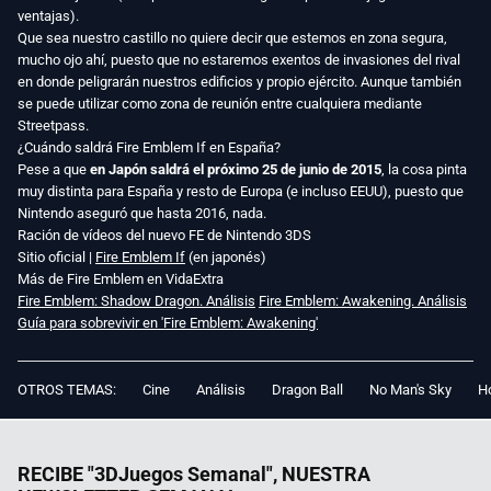
ventajas).
Que sea nuestro castillo no quiere decir que estemos en zona segura,
mucho ojo ahí, puesto que no estaremos exentos de invasiones del rival
en donde peligrarán nuestros edificios y propio ejército. Aunque también
se puede utilizar como zona de reunión entre cualquiera mediante
Streetpass.
¿Cuándo saldrá Fire Emblem If en España?
Pese a que
en Japón saldrá el próximo 25 de junio de 2015
, la cosa pinta
muy distinta para España y resto de Europa (e incluso EEUU), puesto que
Nintendo aseguró que hasta 2016, nada.
Ración de vídeos del nuevo FE de Nintendo 3DS
Sitio oficial |
Fire Emblem If
(en japonés)
Más de Fire Emblem en VidaExtra
Fire Emblem: Shadow Dragon. Análisis
Fire Emblem: Awakening. Análisis
Guía para sobrevivir en 'Fire Emblem: Awakening'
OTROS TEMAS:
Cine
Análisis
Dragon Ball
No Man's Sky
Ho
RECIBE "3DJuegos Semanal", NUESTRA