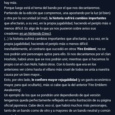
hay más.
Porque luego está el tema del bando por el que nos decantaremos.
Partiendo de la edición que compremos, una apostando por la luz (el bien)
y otra por la oscuridad (el mal),
la historia sufrirá cambios importantes
que afectarán, a su vez, en la propia jugabilidad, haciendo el periplo más o
menos difícil. Es algo de lo que ya nos pusieron sobre aviso sus
creadores
en un Nintendo Direct
.
(...) la historia sufrirá cambios importantes que afectarán, a su vez, en la
propia jugabilidad, haciendo el periplo más o menos difícil.
Inevitablemente, al contrario que sucedió en otros
'Fire Emblem'
, no se
nos podrán unir personajes aptos para ello. Si nos decantamos por el clan
Hoshido, habrá unos que se nos podrán unir, mientras que si hacemos lo
propio con el clan Nohr, habrá otros. Con lo bonito que era en los
anteriores ver cómo hasta el villano más cruel de todos se unía a nuestra
causa por un bien mayor...
Esto, por otro lado,
le confiere mayor rejugabilidad
(y un gasto económico
mayor, para qué ocultarlo), más si cabe que la del anterior 'Fire Emblem:
Awakening'.
Un ejemplo de los que se pondrán unir dependiendo de qué versión
tengamos queda perfectamente reflejado en esta ilustración de su página
oficial japonesa. Cabe decir, eso sí, que habrá muchos más personajes,
tanto de un bando como de otro y a mayores de un bando neutral y común