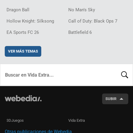
Dragon Ball
No Man's Sky
Hollow Knight: Silksong
Call of Duty: Black Ops 7
EA Sports FC 26
Battlefield 6
VER MÁS TEMAS
BUSCA
SUBIR
3DJuegos
Vida Extra
Otras publicaciones de Webedia