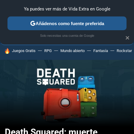
Ya puedes ver más de Vida Extra en Google
ANÁLISIS
GUÍAS Y TRUCOS
PC
SONY
NINTENDO
Añádenos como fuente preferida
Solo necesitas una cuenta de Google
×
HOY SE HABLA DE
Juegos Gratis
RPG
Mundo abierto
Fantasía
Rockstar
Death Squared: muerte