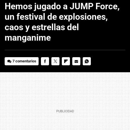
Hemos jugado a JUMP Force,
un festival de explosiones,
caos y estrellas del
manganime
7 comentarios
FACEBOOK
TWITTER
FLIPBOARD
E-
WHATSAPP
MAIL