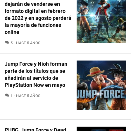
dejarán de venderse en
formato digital en febrero
de 2022 y en agosto perderá
la mayoría de funciones
online
COMENTARIOS
5
HACE 5 AÑOS
Jump Force y Nioh forman
parte de los títulos que se
añadirán al servicio de
PlayStation Now en mayo
COMENTARIOS
1
HACE 5 AÑOS
PUBG, Jump Force y Dead