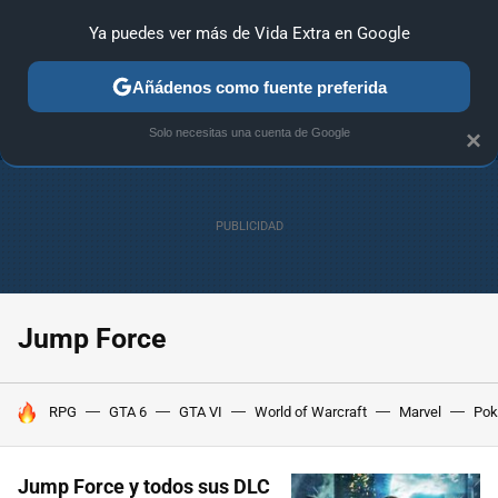
Ya puedes ver más de Vida Extra en Google
ANÁLISIS
GUÍAS Y TRUCOS
PC
SONY
NINTENDO
Añádenos como fuente preferida
Solo necesitas una cuenta de Google
×
Jump Force
HOY SE HABLA DE
RPG
GTA 6
GTA VI
World of Warcraft
Marvel
Po
Jump Force y todos sus DLC