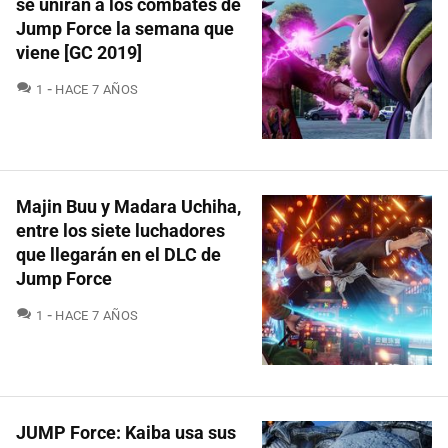
se unirán a los combates de
Jump Force la semana que
viene [GC 2019]
COMENTARIOS
1
HACE 7 AÑOS
Majin Buu y Madara Uchiha,
entre los siete luchadores
que llegarán en el DLC de
Jump Force
COMENTARIOS
1
HACE 7 AÑOS
JUMP Force: Kaiba usa sus