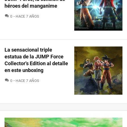
héroes del manganime
COMENTARIOS
0
HACE 7 AÑOS
La sensacional triple
estatua de la JUMP Force
Collector's Edition al detalle
en este unboxing
COMENTARIOS
0
HACE 7 AÑOS