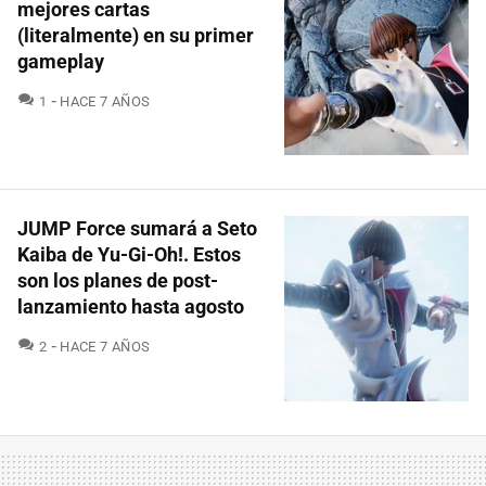
mejores cartas
(literalmente) en su primer
gameplay
COMENTARIOS
1
HACE 7 AÑOS
JUMP Force sumará a Seto
Kaiba de Yu-Gi-Oh!. Estos
son los planes de post-
lanzamiento hasta agosto
COMENTARIOS
2
HACE 7 AÑOS