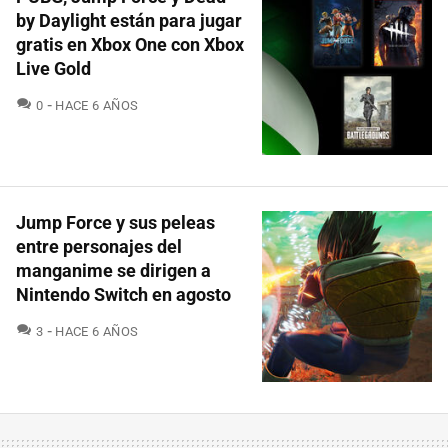
by Daylight están para jugar
gratis en Xbox One con Xbox
Live Gold
COMENTARIOS
0
HACE 6 AÑOS
Jump Force y sus peleas
entre personajes del
manganime se dirigen a
Nintendo Switch en agosto
COMENTARIOS
3
HACE 6 AÑOS