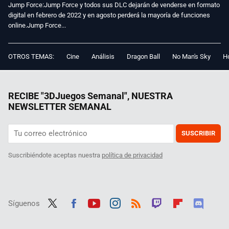
Jump Force:Jump Force y todos sus DLC dejarán de venderse en formato
digital en febrero de 2022 y en agosto perderá la mayoría de funciones
online.Jump Force...
OTROS TEMAS:
Cine
Análisis
Dragon Ball
No Man's Sky
Ho
RECIBE "3DJuegos Semanal", NUESTRA
NEWSLETTER SEMANAL
SUSCRIBIR
Suscribiéndote aceptas nuestra
política de privacidad
Síguenos
Twit
Fac
Yout
Inst
RSS
Twit
Flip
Disc