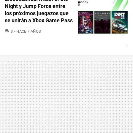
Night y Jump Force entre
los próximos juegazos que
se unirán a Xbox Game Pass
COMENTARIOS
3
HACE 7 AÑOS