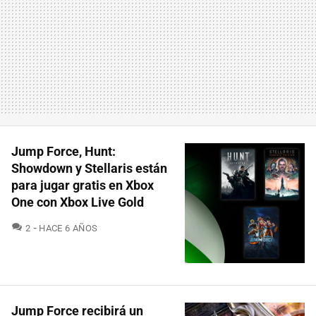
Jump Force, Hunt:
Showdown y Stellaris están
para jugar gratis en Xbox
One con Xbox Live Gold
COMENTARIOS
2
HACE 6 AÑOS
Jump Force recibirá un