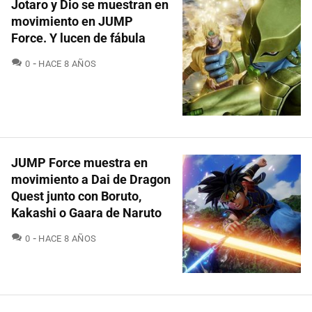
Jotaro y Dio se muestran en
movimiento en JUMP
Force. Y lucen de fábula
COMENTARIOS
0
HACE 8 AÑOS
JUMP Force muestra en
movimiento a Dai de Dragon
Quest junto con Boruto,
Kakashi o Gaara de Naruto
COMENTARIOS
0
HACE 8 AÑOS