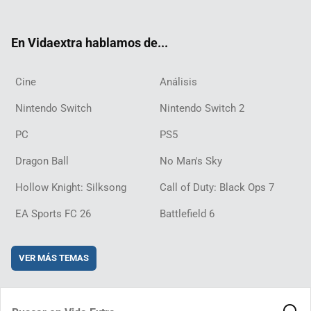
ter
ebo
ube
agra
ch
boar
ord
ok
m
d
En Vidaextra hablamos de...
Cine
Análisis
Nintendo Switch
Nintendo Switch 2
PC
PS5
Dragon Ball
No Man's Sky
Hollow Knight: Silksong
Call of Duty: Black Ops 7
EA Sports FC 26
Battlefield 6
VER MÁS TEMAS