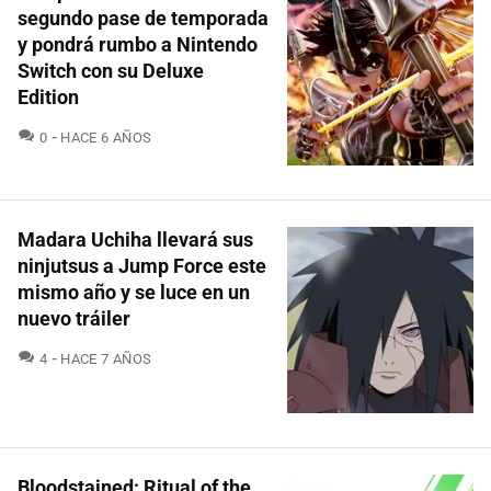
segundo pase de temporada
y pondrá rumbo a Nintendo
Switch con su Deluxe
Edition
COMENTARIOS
0
HACE 6 AÑOS
Madara Uchiha llevará sus
ninjutsus a Jump Force este
mismo año y se luce en un
nuevo tráiler
COMENTARIOS
4
HACE 7 AÑOS
Bloodstained: Ritual of the