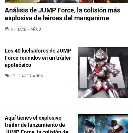
Análisis de JUMP Force, la colisión más
explosiva de héroes del manganime
COMENTARIOS
5
HACE 7 AÑOS
Los 40 luchadores de JUMP
Force reunidos en un tráiler
apoteósico
COMENTARIOS
17
HACE 7 AÑOS
Aquí tienes el explosivo
tráiler de lanzamiento de
JUMP Force, la colisión de