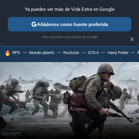
Ya puedes ver más de Vida Extra en Google
ANÁLISIS
GUÍAS Y TRUCOS
PC
SONY
NINTENDO
Añádenos como fuente preferida
Solo necesitas una cuenta de Google
×
HOY SE HABLA DE
RPG
Mundo abierto
Rockstar
GTA 6
Harry Potter