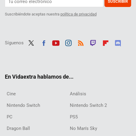
SUSCRIBIR
Suscribiéndote aceptas nuestra
política de privacidad
Síguenos
Twit
Fac
Yout
Inst
RSS
Twit
Flip
Disc
ter
ebo
ube
agra
ch
boar
ord
ok
m
d
En Vidaextra hablamos de...
Cine
Análisis
Nintendo Switch
Nintendo Switch 2
PC
PS5
Dragon Ball
No Man's Sky