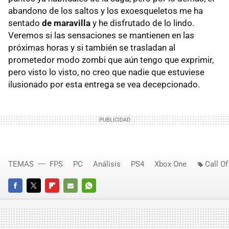
abandono de los saltos y los exoesqueletos me ha
sentado
de maravilla
y he disfrutado de lo lindo.
Veremos si las sensaciones se mantienen en las
próximas horas y si también se trasladan al
prometedor modo zombi que aún tengo que exprimir,
pero visto lo visto, no creo que nadie que estuviese
ilusionado por esta entrega se vea decepcionado.
TEMAS
FPS
PC
Análisis
PS4
Xbox One
Call O
FACEBOOK
TWITTER
FLIPBOARD
E-
WHATSAPP
MAIL