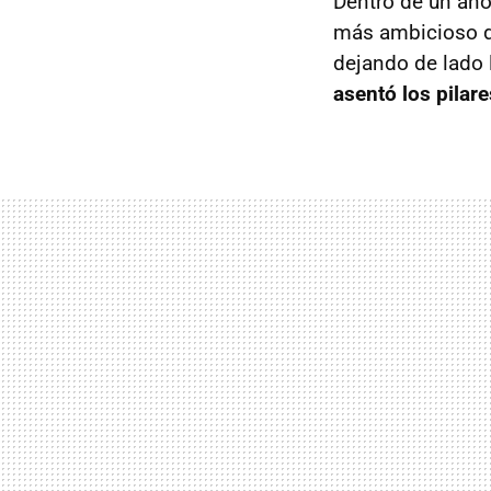
Dentro de un año,
más ambicioso 
dejando de lado 
asentó los pilar