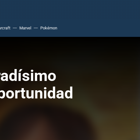
rcraft
Marvel
Pokémon
eradísimo
portunidad