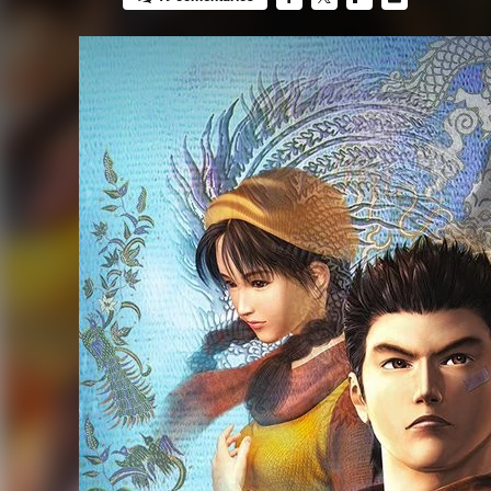
FACEBOOK
TWITTER
FLIPBOARD
E-
MAIL