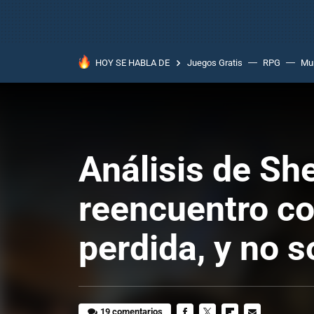
HOY SE HABLA DE
Juegos Gratis
RPG
Mun
Análisis de Sh
reencuentro c
perdida, y no s
19 comentarios