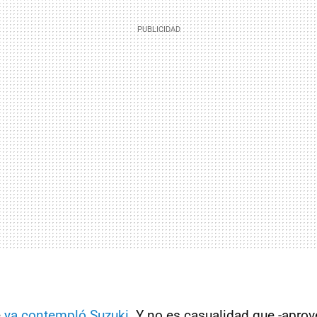
e
ya contempló Suzuki
. Y no es casualidad que -apro