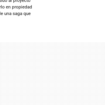
ido al proyecto
rlo en propiedad
 de una saga que