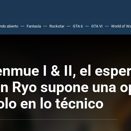
do abierto
Fantasía
Rockstar
GTA 6
GTA VI
World of Wa
enmue I & II, el esp
on Ryo supone una o
olo en lo técnico