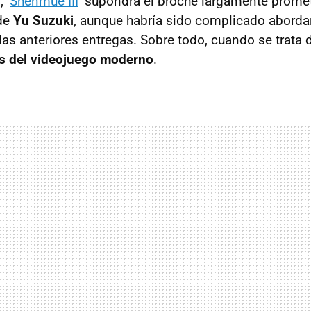
 ‘
Shenmue III
’ supondrá el broche largamente promet
de
Yu Suzuki
, aunque habría sido complicado aborda
las anteriores entregas. Sobre todo, cuando se trata
es del videojuego moderno
.