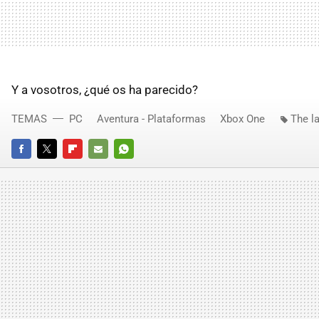
Y a vosotros, ¿qué os ha parecido?
TEMAS
PC
Aventura - Plataformas
Xbox One
The l
FACEBOOK
TWITTER
FLIPBOARD
E-
WHATSAPP
MAIL