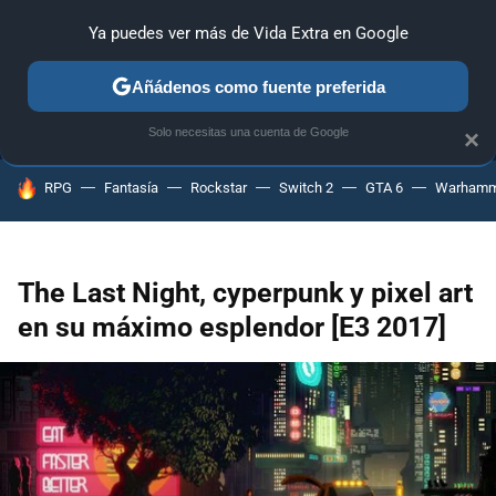
Ya puedes ver más de Vida Extra en Google
MENÚ
NUEVO
Añádenos como fuente preferida
ANÁLISIS
GUÍAS Y TRUCOS
PC
SONY
NINTENDO
Solo necesitas una cuenta de Google
×
HOY SE HABLA DE
RPG
Fantasía
Rockstar
Switch 2
GTA 6
Warhamm
The Last Night, cyperpunk y pixel art
en su máximo esplendor [E3 2017]