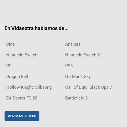
Twit
Fac
Yout
Inst
RSS
Twit
Flip
Disc
ter
ebo
ube
agra
ch
boar
ord
ok
m
d
En Vidaextra hablamos de...
Cine
Análisis
Nintendo Switch
Nintendo Switch 2
PC
PS5
Dragon Ball
No Man's Sky
Hollow Knight: Silksong
Call of Duty: Black Ops 7
EA Sports FC 26
Battlefield 6
VER MÁS TEMAS