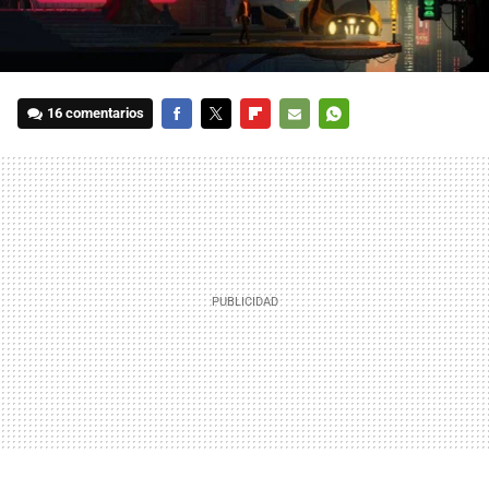
16 comentarios
FACEBOOK
TWITTER
FLIPBOARD
E-
WHATSAPP
MAIL