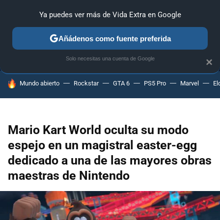
Ya puedes ver más de Vida Extra en Google
MENÚ
NUEVO
Añádenos como fuente preferida
ANÁLISIS
GUÍAS Y TRUCOS
PC
SONY
NINTENDO
Solo necesitas una cuenta de Google
×
HOY SE HABLA DE
Mundo abierto
Rockstar
GTA 6
PS5 Pro
Marvel
El
Mario Kart World oculta su modo
espejo en un magistral easter-egg
dedicado a una de las mayores obras
maestras de Nintendo