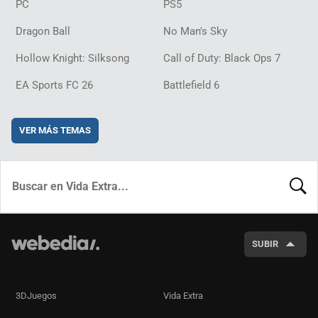
PC
PS5
Dragon Ball
No Man's Sky
Hollow Knight: Silksong
Call of Duty: Black Ops 7
EA Sports FC 26
Battlefield 6
VER MÁS TEMAS
BUSCA
SUBIR
3DJuegos
Vida Extra