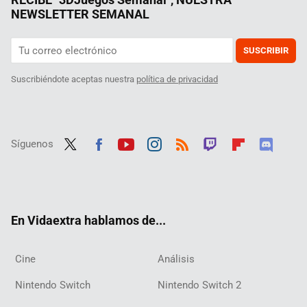
NEWSLETTER SEMANAL
SUSCRIBIR
Suscribiéndote aceptas nuestra
política de privacidad
Síguenos
Twit
Fac
Yout
Inst
RSS
Twit
Flip
Disc
ter
ebo
ube
agra
ch
boar
ord
ok
m
d
En Vidaextra hablamos de...
Cine
Análisis
Nintendo Switch
Nintendo Switch 2