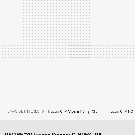
TEMAS DE INTERÉS
Trucos GTA V para PS4 y PS5
Trucos GTA PC
RECIBE "3DJuegos Semanal", NUESTRA