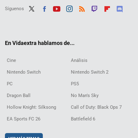
Síguenos
Twit
Fac
Yout
Inst
RSS
Twit
Flip
Disc
ter
ebo
ube
agra
ch
boar
ord
ok
m
d
En Vidaextra hablamos de...
Cine
Análisis
Nintendo Switch
Nintendo Switch 2
PC
PS5
Dragon Ball
No Man's Sky
Hollow Knight: Silksong
Call of Duty: Black Ops 7
EA Sports FC 26
Battlefield 6