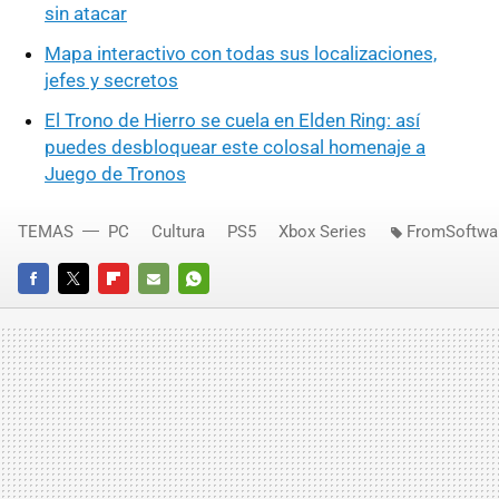
sin atacar
Mapa interactivo con todas sus localizaciones,
jefes y secretos
El Trono de Hierro se cuela en Elden Ring: así
puedes desbloquear este colosal homenaje a
Juego de Tronos
TEMAS
PC
Cultura
PS5
Xbox Series
FromSoftwa
FACEBOOK
TWITTER
FLIPBOARD
E-
WHATSAPP
MAIL