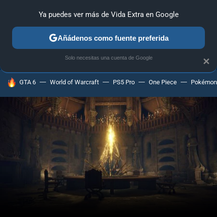
Ya puedes ver más de Vida Extra en Google
ANÁLISIS
GUÍAS Y TRUCOS
PC
SONY
NINTENDO
Añádenos como fuente preferida
Solo necesitas una cuenta de Google
×
HOY SE HABLA DE
GTA 6
World of Warcraft
PS5 Pro
One Piece
Pokémon