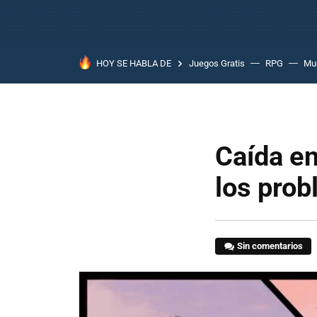
HOY SE HABLA DE
Juegos Gratis
RPG
Mun
Caída e
los pro
Sin comentarios