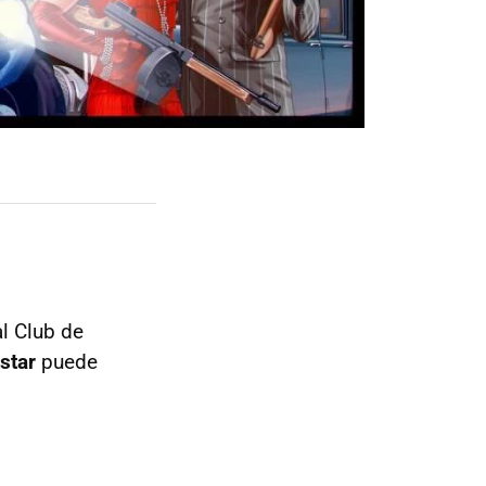
al Club de
kstar
puede