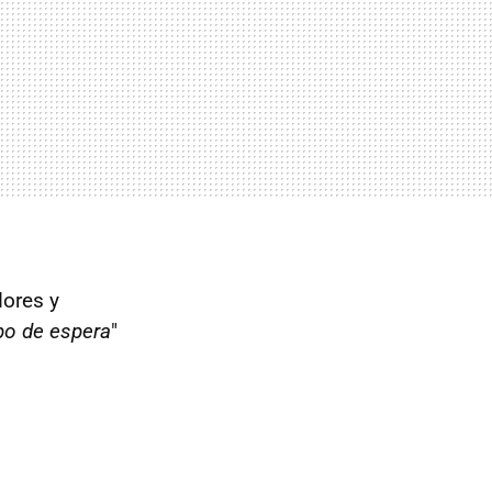
dores y
po de espera
"