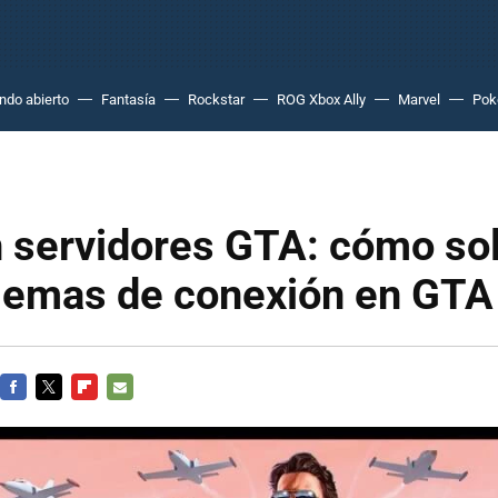
do abierto
Fantasía
Rockstar
ROG Xbox Ally
Marvel
Po
n servidores GTA: cómo so
blemas de conexión en GTA
FACEBOOK
TWITTER
FLIPBOARD
E-
MAIL