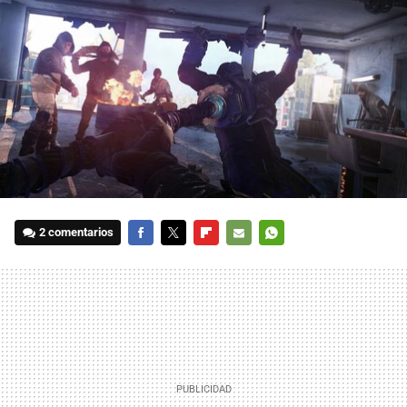
2 comentarios
FACEBOOK
TWITTER
FLIPBOARD
E-
WHATSAPP
MAIL