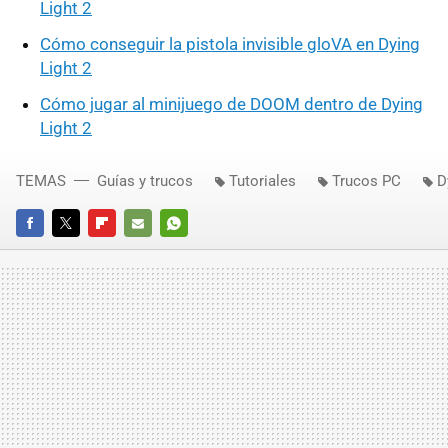
Light 2
Cómo conseguir la pistola invisible gloVA en Dying
Light 2
Cómo jugar al minijuego de DOOM dentro de Dying
Light 2
TEMAS
Guías y trucos
Tutoriales
Trucos PC
D
FACEBOOK
TWITTER
FLIPBOARD
E-
WHATSAPP
MAIL