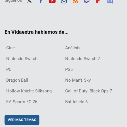
Síguenos
Twit
Fac
Yout
Inst
RSS
Twit
Flip
Disc
ter
ebo
ube
agra
ch
boar
ord
ok
m
d
En Vidaextra hablamos de...
Cine
Análisis
Nintendo Switch
Nintendo Switch 2
PC
PS5
Dragon Ball
No Man's Sky
Hollow Knight: Silksong
Call of Duty: Black Ops 7
EA Sports FC 26
Battlefield 6
VER MÁS TEMAS