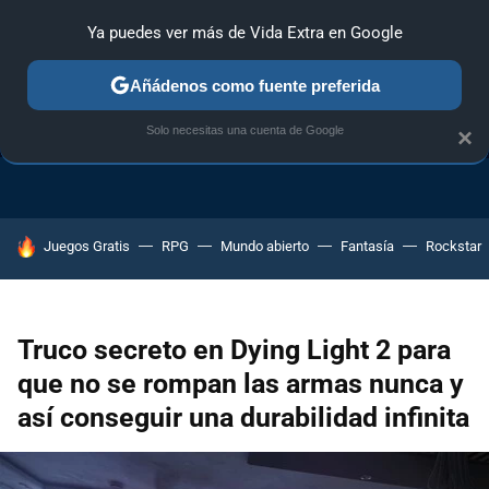
Ya puedes ver más de Vida Extra en Google
Añádenos como fuente preferida
TRUCOS PS4
TRUCOS PC
TRUCOS XBOX ONE
Solo necesitas una cuenta de Google
×
HOY SE HABLA DE
Juegos Gratis
RPG
Mundo abierto
Fantasía
Rockstar
Truco secreto en Dying Light 2 para
que no se rompan las armas nunca y
así conseguir una durabilidad infinita