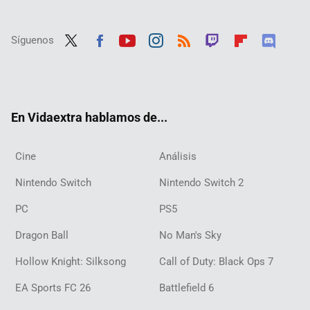
Síguenos
Twit
Fac
Yout
Inst
RSS
Twit
Flip
Disc
ter
ebo
ube
agra
ch
boar
ord
ok
m
d
En Vidaextra hablamos de...
Cine
Análisis
Nintendo Switch
Nintendo Switch 2
PC
PS5
Dragon Ball
No Man's Sky
Hollow Knight: Silksong
Call of Duty: Black Ops 7
EA Sports FC 26
Battlefield 6