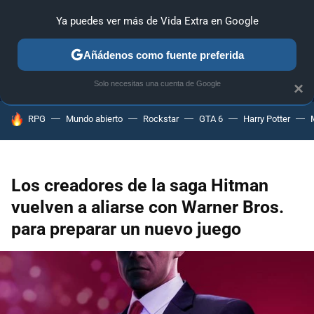
Ya puedes ver más de Vida Extra en Google
MENÚ
NUEVO
Añádenos como fuente preferida
ANÁLISIS
GUÍAS Y TRUCOS
PC
SONY
NINTENDO
Solo necesitas una cuenta de Google
×
HOY SE HABLA DE
RPG
Mundo abierto
Rockstar
GTA 6
Harry Potter
Los creadores de la saga Hitman
vuelven a aliarse con Warner Bros.
para preparar un nuevo juego