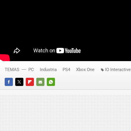
TEMAS
PC
Industria
PS4
Xbox One
IO Interactive
FACEBOOK
TWITTER
FLIPBOARD
E-
WHATSAPP
MAIL