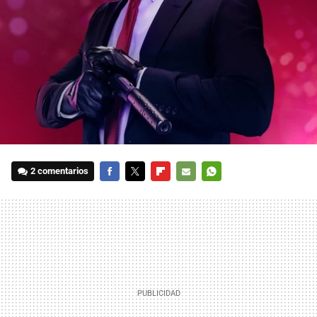
2 comentarios
FACEBOOK
TWITTER
FLIPBOARD
E-
WHATSAPP
MAIL