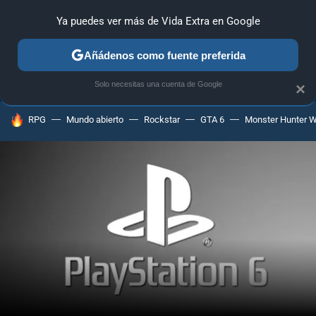
Ya puedes ver más de Vida Extra en Google
ANÁLISIS
GUÍAS Y TRUCOS
PC
SONY
NINTENDO
Añádenos como fuente preferida
Solo necesitas una cuenta de Google
×
HOY SE HABLA DE
RPG
Mundo abierto
Rockstar
GTA 6
Monster Hunter W