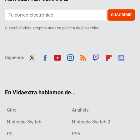
SUSCRIBIR
Suscribiéndote aceptas nuestra
política de privacidad
Síguenos
Twit
Fac
Yout
Inst
RSS
Twit
Flip
Disc
ter
ebo
ube
agra
ch
boar
ord
ok
m
d
En Vidaextra hablamos de...
Cine
Análisis
Nintendo Switch
Nintendo Switch 2
PC
PS5