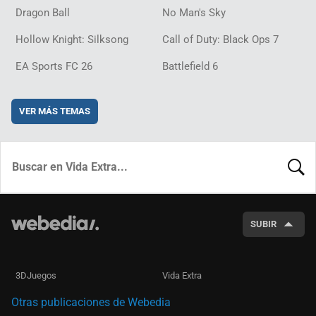
Dragon Ball
No Man's Sky
Hollow Knight: Silksong
Call of Duty: Black Ops 7
EA Sports FC 26
Battlefield 6
VER MÁS TEMAS
BUSCA
SUBIR
3DJuegos
Vida Extra
Otras publicaciones de Webedia