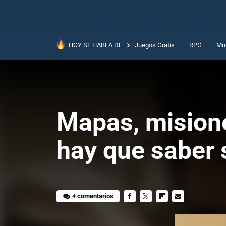
HOY SE HABLA DE
Juegos Gratis
RPG
Mun
Mapas, misiones
hay que saber 
4 comentarios
FACEBOOK
TWITTER
FLIPBOARD
E-
MAIL