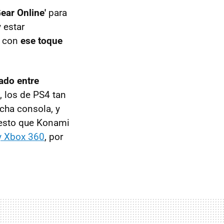
ear Online'
para
 estar
o con
ese toque
ado entre
, los de PS4 tan
cha consola, y
puesto que Konami
 y Xbox 360
, por