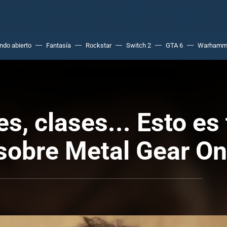
do abierto
Fantasía
Rockstar
Switch 2
GTA 6
Warhamm
, clases... Esto es 
sobre Metal Gear On