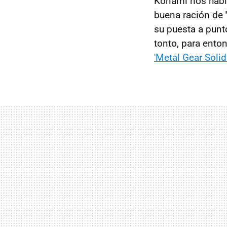
Konami nos habí
buena ración de
su puesta a punt
tonto, para ento
'Metal Gear Soli