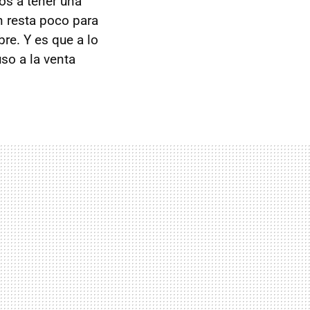
s a tener una
n resta poco para
re. Y es que a lo
so a la venta