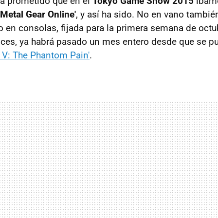
a prometido que en el
Tokyo Game Show 2015
íbamo
'Metal Gear Online'
, y así ha sido. No en vano tambié
o en consolas, fijada para la primera semana de octub
nces, ya habrá pasado un mes entero desde que se pu
d V: The Phantom Pain'
.