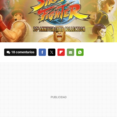
18 comentarios
FACEBOOK
TWITTER
FLIPBOARD
E-
WHATSAPP
MAIL