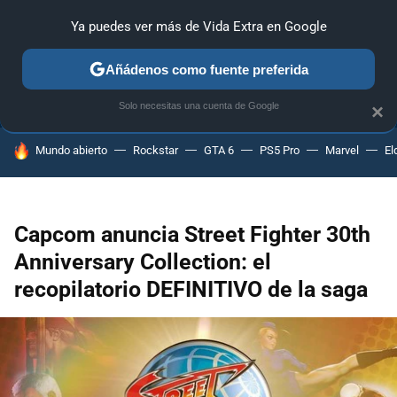
Ya puedes ver más de Vida Extra en Google
ANÁLISIS
GUÍAS Y TRUCOS
PC
SONY
NINTENDO
Añádenos como fuente preferida
Solo necesitas una cuenta de Google
×
HOY SE HABLA DE
Mundo abierto
Rockstar
GTA 6
PS5 Pro
Marvel
El
Capcom anuncia Street Fighter 30th
Anniversary Collection: el
recopilatorio DEFINITIVO de la saga