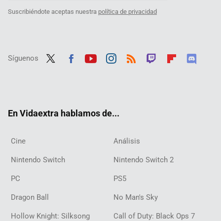
Suscribiéndote aceptas nuestra
política de privacidad
Síguenos
Twit
Fac
Yout
Inst
RSS
Twit
Flip
Disc
ter
ebo
ube
agra
ch
boar
ord
ok
m
d
En Vidaextra hablamos de...
Cine
Análisis
Nintendo Switch
Nintendo Switch 2
PC
PS5
Dragon Ball
No Man's Sky
Hollow Knight: Silksong
Call of Duty: Black Ops 7