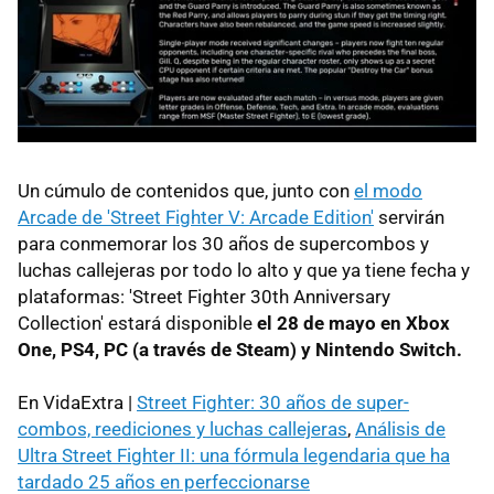
Un cúmulo de contenidos que, junto con
el modo
Arcade de 'Street Fighter V: Arcade Edition'
servirán
para conmemorar los 30 años de supercombos y
luchas callejeras por todo lo alto y que ya tiene fecha y
plataformas: 'Street Fighter 30th Anniversary
Collection' estará disponible
el 28 de mayo en Xbox
One, PS4, PC (a través de Steam) y Nintendo Switch.
En VidaExtra |
Street Fighter: 30 años de super-
combos, reediciones y luchas callejeras
,
Análisis de
Ultra Street Fighter II: una fórmula legendaria que ha
tardado 25 años en perfeccionarse