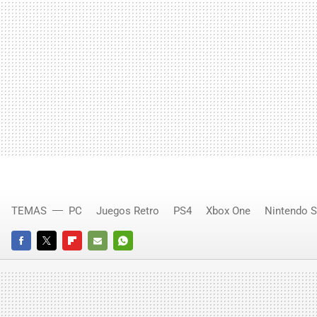
TEMAS
PC
Juegos Retro
PS4
Xbox One
Nintendo S
FACEBOOK
TWITTER
FLIPBOARD
E-
WHATSAPP
MAIL