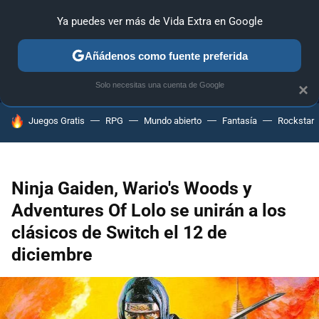
Ya puedes ver más de Vida Extra en Google
MENÚ
NUEVO
Añádenos como fuente preferida
ANÁLISIS
GUÍAS Y TRUCOS
PC
SONY
NINTENDO
Solo necesitas una cuenta de Google
×
HOY SE HABLA DE
Juegos Gratis
RPG
Mundo abierto
Fantasía
Rockstar
Ninja Gaiden, Wario's Woods y
Adventures Of Lolo se unirán a los
clásicos de Switch el 12 de
diciembre