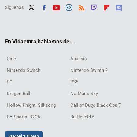
Síguenos
Twit
Fac
Yout
Inst
RSS
Twit
Flip
Disc
ter
ebo
ube
agra
ch
boar
ord
ok
m
d
En Vidaextra hablamos de...
Cine
Análisis
Nintendo Switch
Nintendo Switch 2
PC
PS5
Dragon Ball
No Man's Sky
Hollow Knight: Silksong
Call of Duty: Black Ops 7
EA Sports FC 26
Battlefield 6
VER MÁS TEMAS