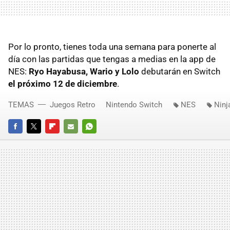
Por lo pronto, tienes toda una semana para ponerte al
día con las partidas que tengas a medias en la app de
NES:
Ryo Hayabusa, Wario y Lolo
debutarán en Switch
el próximo 12 de diciembre
.
TEMAS
Juegos Retro
Nintendo Switch
NES
Ninj
FACEBOOK
TWITTER
FLIPBOARD
E-
WHATSAPP
MAIL