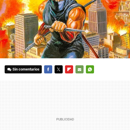
Sin comentarios
FACEBOOK
TWITTER
FLIPBOARD
E-
WHATSAPP
MAIL