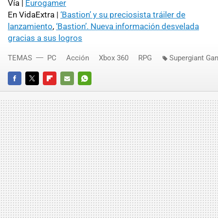
Vía |
Eurogamer
En VidaExtra |
‘Bastion’ y su preciosista tráiler de
lanzamiento
,
‘Bastion’. Nueva información desvelada
gracias a sus logros
TEMAS
PC
Acción
Xbox 360
RPG
Supergiant Ga
FACEBOOK
TWITTER
FLIPBOARD
E-
WHATSAPP
MAIL