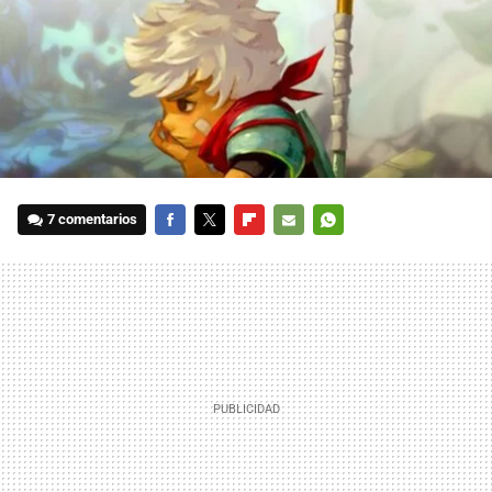
7 comentarios
FACEBOOK
TWITTER
FLIPBOARD
E-
WHATSAPP
MAIL