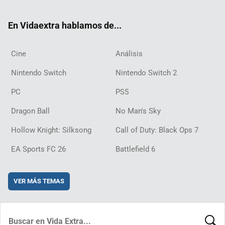
ter
ebo
ube
agra
ch
boar
ord
ok
m
d
En Vidaextra hablamos de...
Cine
Análisis
Nintendo Switch
Nintendo Switch 2
PC
PS5
Dragon Ball
No Man's Sky
Hollow Knight: Silksong
Call of Duty: Black Ops 7
EA Sports FC 26
Battlefield 6
VER MÁS TEMAS