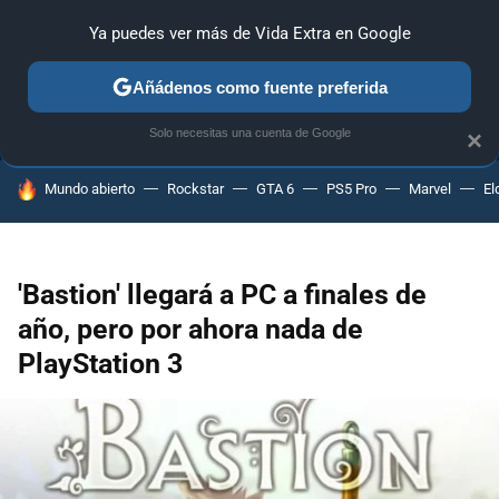
Ya puedes ver más de Vida Extra en Google
ANÁLISIS
GUÍAS Y TRUCOS
PC
SONY
NINTENDO
Añádenos como fuente preferida
Solo necesitas una cuenta de Google
×
HOY SE HABLA DE
Mundo abierto
Rockstar
GTA 6
PS5 Pro
Marvel
El
'Bastion' llegará a PC a finales de
año, pero por ahora nada de
PlayStation 3