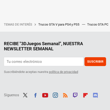
TEMAS DE INTERÉS
Trucos GTA V para PS4 y PS5
Trucos GTA PC
RECIBE "3DJuegos Semanal", NUESTRA
NEWSLETTER SEMANAL
SUSCRIBIR
Suscribiéndote aceptas nuestra
política de privacidad
Síguenos
Twit
Fac
Yout
Inst
RSS
Twit
Flip
Disc