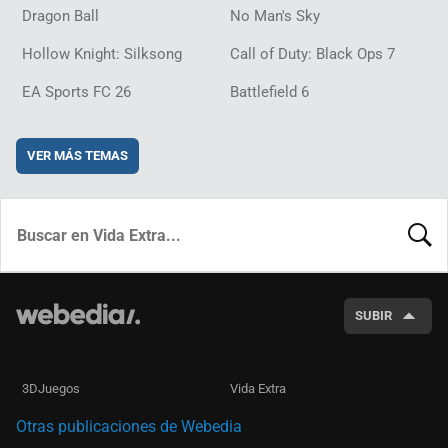
Dragon Ball
No Man's Sky
Hollow Knight: Silksong
Call of Duty: Black Ops 7
EA Sports FC 26
Battlefield 6
VER MÁS TEMAS
BUSCA
SUBIR
3DJuegos
Vida Extra
Otras publicaciones de Webedia