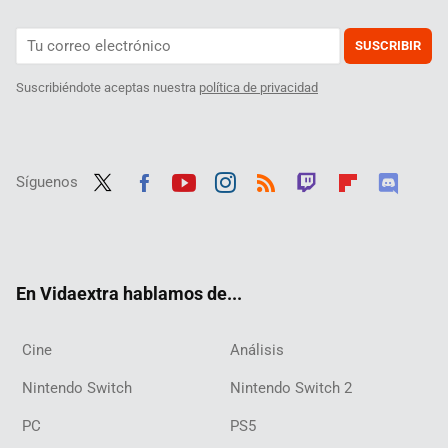
SUSCRIBIR
Suscribiéndote aceptas nuestra
política de privacidad
Síguenos
Twit
Fac
Yout
Inst
RSS
Twit
Flip
Disc
ter
ebo
ube
agra
ch
boar
ord
ok
m
d
En Vidaextra hablamos de...
Cine
Análisis
Nintendo Switch
Nintendo Switch 2
PC
PS5