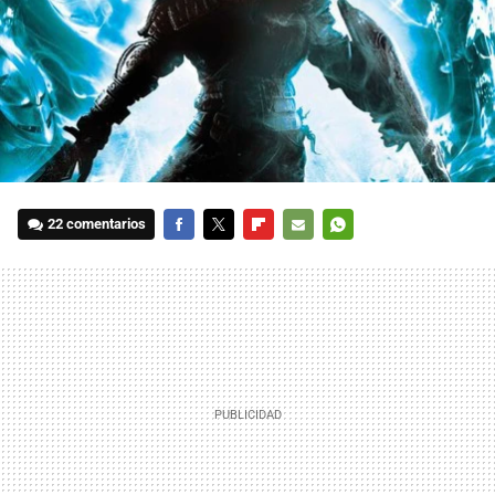
22 comentarios
FACEBOOK
TWITTER
FLIPBOARD
E-
WHATSAPP
MAIL