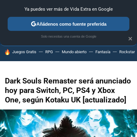
Ya puedes ver más de Vida Extra en Google
ANÁLISIS
GUÍAS Y TRUCOS
PC
SONY
NINTENDO
Añádenos como fuente preferida
Solo necesitas una cuenta de Google
×
HOY SE HABLA DE
Juegos Gratis
RPG
Mundo abierto
Fantasía
Rockstar
Dark Souls Remaster será anunciado
hoy para Switch, PC, PS4 y Xbox
One, según Kotaku UK [actualizado]