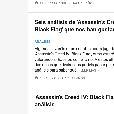
COMENTARIOS
19
DANI CANDIL
HACE 13 AÑOS
Seis análisis de 'Assassin's Cr
Black Flag' que nos han gusta
ANÁLISIS
Algunos llevaréis unas cuantas horas jugad
‘Assassin’s Creed IV: Black Flag’, otros estar
valorando si haceros con él o no. A estos úl
dos cosas que deciros: os podéis pasar por 
análisis para saber qué...
LEER MÁS »
COMENTARIOS
4
ALEX CD
HACE 13 AÑOS
'Assassin's Creed IV: Black Fla
análisis