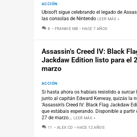
ACCIÓN
Ubisoft sigue celebrando el legado de Assas
las consolas de Nintendo
LEER MÁS »
COMENTARIOS
8
FRANKIE MB
HACE 7 AÑOS
Assassin's Creed IV: Black Fla
Jackdaw Edition listo para el 
marzo
ACCIÓN
Si hasta ahora os habíais resistido a surcar
junto al capitán Edward Kenway, quizás la n
‘Assassin’s Creed IV: Black Flag Jackdaw Edit
que estábais esperando. Disponible a partir
27 de marzo...
LEER MÁS »
COMENTARIOS
11
ALEX CD
HACE 12 AÑOS