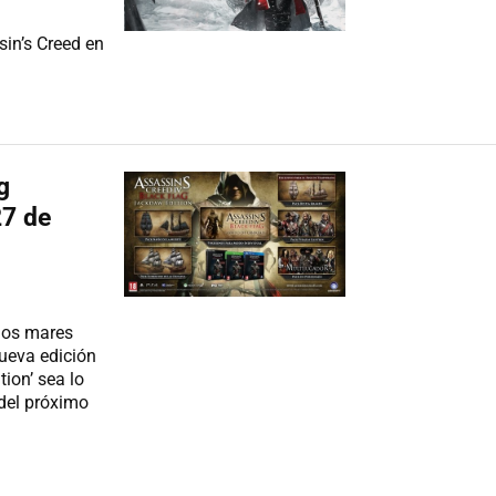
sin’s Creed en
g
27 de
 los mares
ueva edición
ion’ sea lo
 del próximo