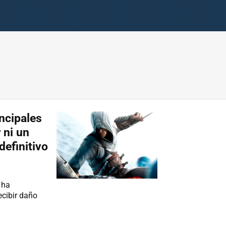
ncipales
 ni un
definitivo
 ha
ecibir daño