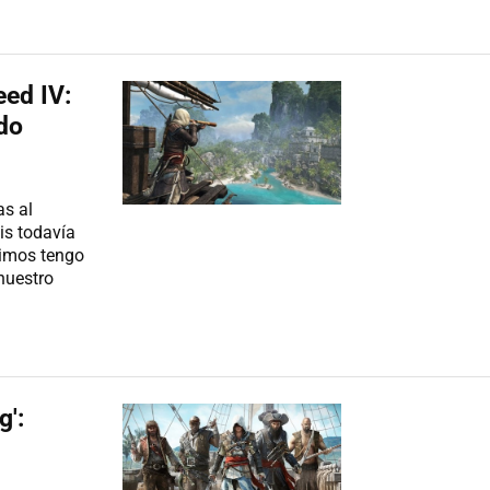
eed IV:
do
as al
éis todavía
timos tengo
nuestro
g':