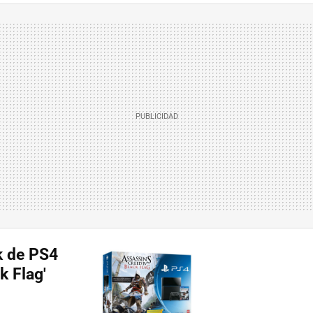
k de PS4
k Flag'