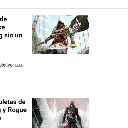
 de
se
g sin un
jetivo.
LEER
pletas de
g y Rogue
e