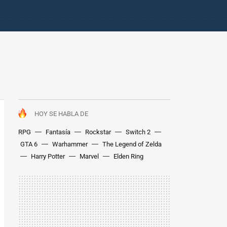
HOY SE HABLA DE
RPG
Fantasía
Rockstar
Switch 2
GTA 6
Warhammer
The Legend of Zelda
Harry Potter
Marvel
Elden Ring