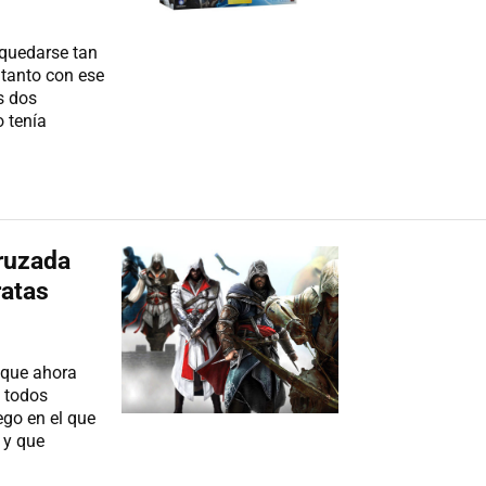
 quedarse tan
 tanto con ese
s dos
 tenía
Cruzada
ratas
 que ahora
 todos
ego en el que
 y que