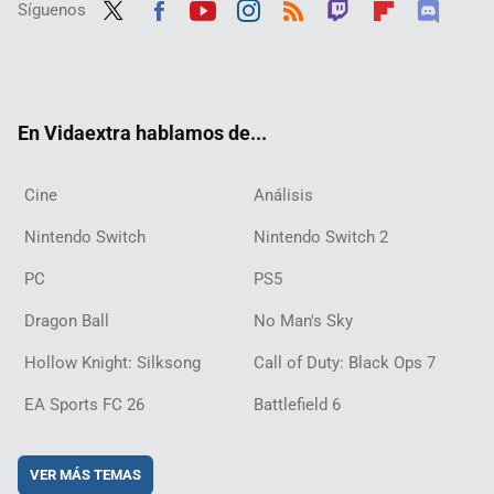
Síguenos
Twit
Fac
Yout
Inst
RSS
Twit
Flip
Disc
ter
ebo
ube
agra
ch
boar
ord
ok
m
d
En Vidaextra hablamos de...
Cine
Análisis
Nintendo Switch
Nintendo Switch 2
PC
PS5
Dragon Ball
No Man's Sky
Hollow Knight: Silksong
Call of Duty: Black Ops 7
EA Sports FC 26
Battlefield 6
VER MÁS TEMAS