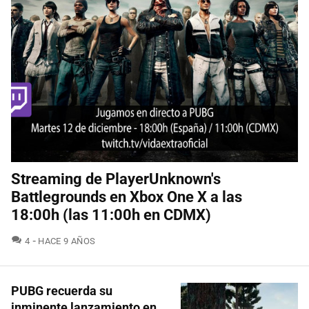
Streaming de PlayerUnknown's
Battlegrounds en Xbox One X a las
18:00h (las 11:00h en CDMX)
COMENTARIOS
4
HACE 9 AÑOS
PUBG recuerda su
inminente lanzamiento en