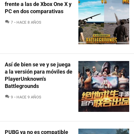
frente a las de Xbox One X y
PC en dos comparativas
COMENTARIOS
7
HACE 8 AÑOS
Así de bien se ve y se juega
a la versión para móviles de
PlayerUnknown's
Battlegrounds
COMENTARIOS
9
HACE 9 AÑOS
PUBG ya no es compatible