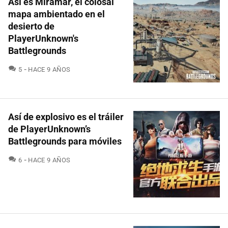
Así es Miramar, el colosal
mapa ambientado en el
desierto de
PlayerUnknown's
Battlegrounds
COMENTARIOS
5
HACE 9 AÑOS
Así de explosivo es el tráiler
de PlayerUnknown’s
Battlegrounds para móviles
COMENTARIOS
6
HACE 9 AÑOS