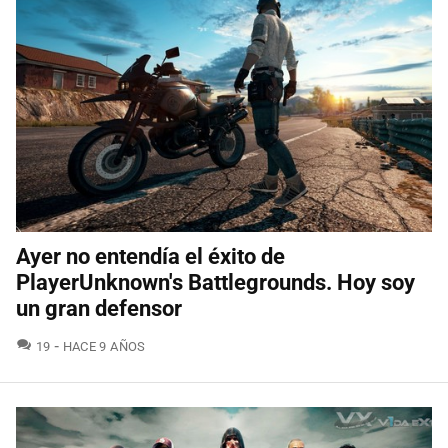
Ayer no entendía el éxito de
PlayerUnknown's Battlegrounds. Hoy soy
un gran defensor
COMENTARIOS
19
HACE 9 AÑOS