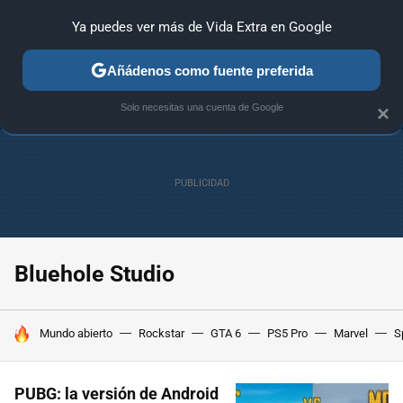
Ya puedes ver más de Vida Extra en Google
ANÁLISIS
GUÍAS Y TRUCOS
PC
SONY
NINTENDO
Añádenos como fuente preferida
Solo necesitas una cuenta de Google
×
Bluehole Studio
HOY SE HABLA DE
Mundo abierto
Rockstar
GTA 6
PS5 Pro
Marvel
S
PUBG: la versión de Android