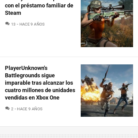
con el préstamo familiar de
Steam
COMENTARIOS
13
HACE 9 AÑOS
PlayerUnknown's
Battlegrounds sigue
imparable tras alcanzar los
cuatro millones de unidades
vendidas en Xbox One
COMENTARIOS
2
HACE 9 AÑOS